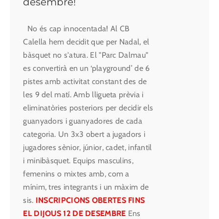
desembre!
No és cap innocentada! Al CB
Calella hem decidit que per Nadal, el
bàsquet no s'atura. El "Parc Dalmau"
es convertirà en un ‘playground’ de 6
pistes amb activitat constant des de
les 9 del matí. Amb lligueta prèvia i
eliminatòries posteriors per decidir els
guanyadors i guanyadores de cada
categoria. Un 3x3 obert a jugadors i
jugadores sènior, júnior, cadet, infantil
i minibàsquet. Equips masculins,
femenins o mixtes amb, com a
mínim, tres integrants i un màxim de
sis.
INSCRIPCIONS OBERTES FINS
EL DIJOUS 12 DE DESEMBRE
Ens