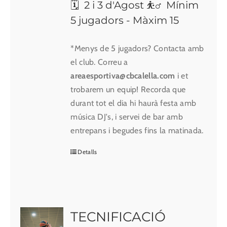
🗓 2 i 3 d'Agost ⛹️‍♂️ Mínim
5 jugadors - Màxim 15
*Menys de 5 jugadors? Contacta amb
el club. Correu a
areaesportiva@cbcalella.com
i et
trobarem un equip! Recorda que
durant tot el dia hi haurà festa amb
música DJ's, i servei de bar amb
entrepans i begudes fins la matinada.
Detalls
TECNIFICACIÓ