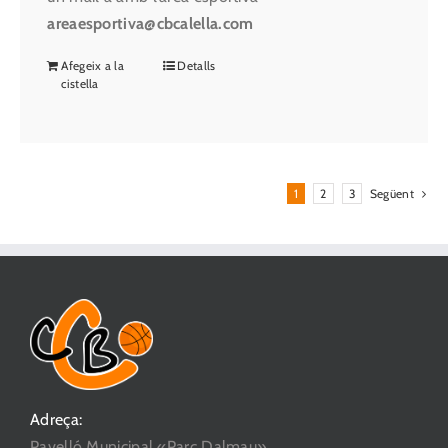
areaesportiva@cbcalella.com
Afegeix a la
Detalls
cistella
1
2
3
Següent
Adreça:
Pavelló Municipal «Parc Dalmau»