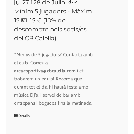
🗓 27 i 28 de Juliol ⛹️‍♂️
Mínim 5 jugadors - Màxim
15 💶 15 € (10% de
descompte pels socis/es
del CB Calella)
*Menys de 5 jugadors? Contacta amb
el club. Correu a
areaesportiva@cbcalella.com
i et
trobarem un equip! Recorda que
durant tot el dia hi haurà festa amb
música DJ's, i servei de bar amb
entrepans i begudes fins la matinada.
Detalls