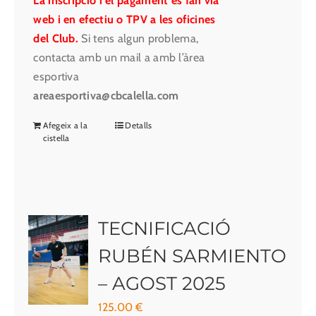
La inscripció i el pagament es fan via
web i en efectiu o TPV a les oficines
del Club.
Si tens algun problema,
contacta amb un mail a amb l’àrea
esportiva
areaesportiva@cbcalella.com
Afegeix a la
Detalls
cistella
TECNIFICACIÓ
RUBÉN SARMIENTO
– AGOST 2025
125.00
€