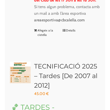
del Club de les 17'30h a les 18'30h.
Si tens algun problema, contacta amb
un mail a amb l’àrea esportiva
areaesportiva@cbcalella.com
Afegeix a la
Detalls
cistella
TECNIFICACIÓ 2025
– Tardes [De 2007 al
2012]
45.00
€
🏀 TARDES -