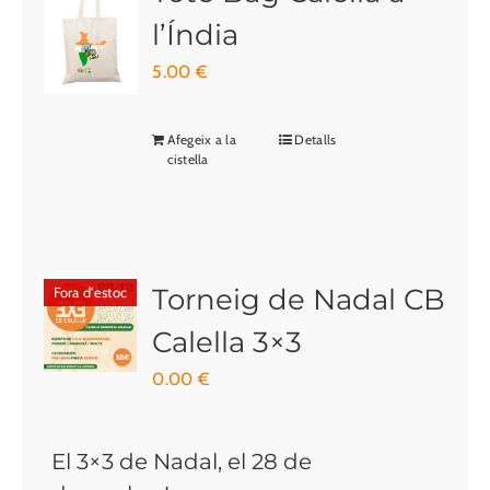
l’Índia
5.00
€
Afegeix a la
Detalls
cistella
Torneig de Nadal CB
Fora d'estoc
Calella 3×3
0.00
€
El 3×3 de Nadal, el 28 de