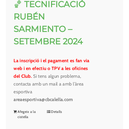
🏀
TECNIFICACIÓ
RUBÉN
SARMIENTO –
SETEMBRE 2024
La inscripció i el pagament es fan via
web i en efectiu o TPV a les oficines
del Club.
Si tens algun problema,
contacta amb un mail a amb l’àrea
esportiva
areaesportiva@cbcalella.com
Afegeix a la
Detalls
cistella