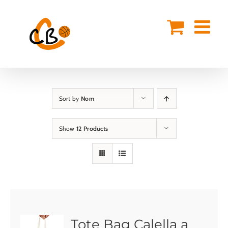
Skip
to
content
Sort by
Nom
Show
12 Products
Tote Bag Calella a