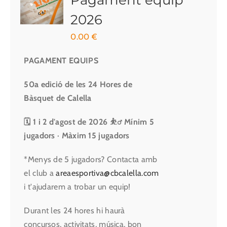
Pagament equip
2026
0.00
€
PAGAMENT EQUIPS
50a edició de les 24 Hores de
Bàsquet de Calella
🗓 1 i 2 d'agost de 2026
⛹️‍♂️ Mínim 5
jugadors · Màxim 15 jugadors
*Menys de 5 jugadors? Contacta amb
el club a
areaesportiva@cbcalella.com
i t'ajudarem a trobar un equip!
Durant les 24 hores hi haurà
concursos, activitats, música, bon