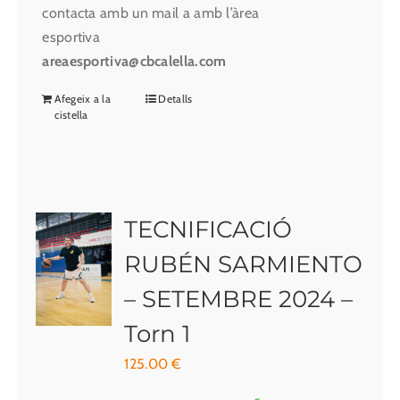
contacta amb un mail a amb l’àrea
esportiva
areaesportiva@cbcalella.com
Afegeix a la
Detalls
cistella
TECNIFICACIÓ
RUBÉN SARMIENTO
– SETEMBRE 2024 –
Torn 1
125.00
€