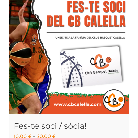
Fes-te soci / sòcia!
Interval
10.00
€
–
20.00
€