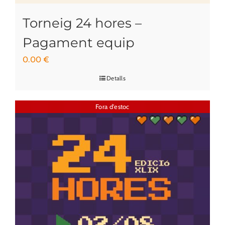
Torneig 24 hores –
Pagament equip
0.00
€
Detalls
Fora d'estoc