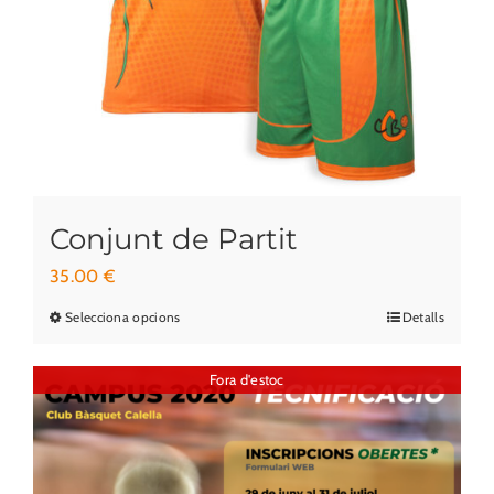
Conjunt de Partit
35.00
€
Selecciona opcions
Detalls
Aquest
producte
Fora d'estoc
té
diverses
variants.
Les