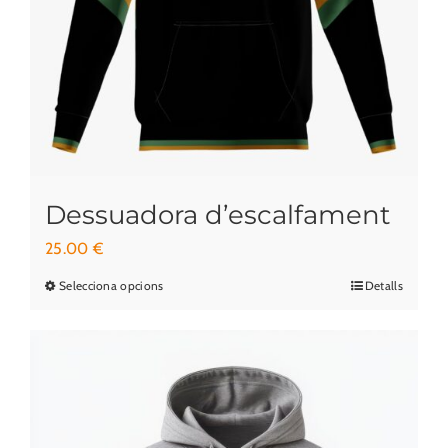
a
la
pàgina
del
producte
Dessuadora d’escalfament
25.00
€
Selecciona opcions
Detalls
Aquest
producte
té
diverses
variants.
Les