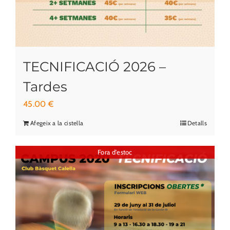
TECNIFICACIÓ 2026 –
Tardes
45.00
€
Afegeix a la cistella
Detalls
Fora d'estoc