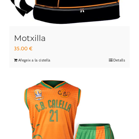
Motxilla
35.00
€
Afegeix a la cistella
Detalls