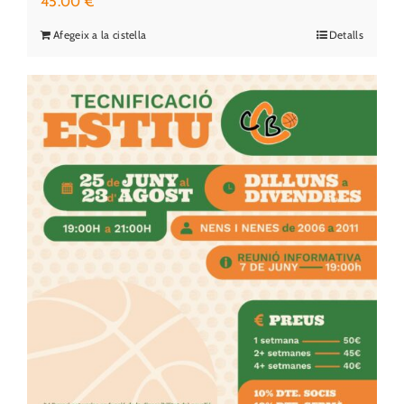
45.00
€
Afegeix a la cistella
Detalls