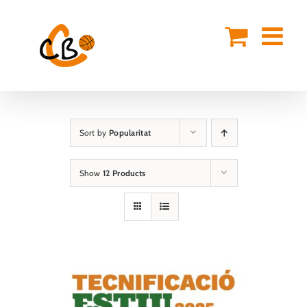
Skip
to
content
Sort by
Popularitat
Show
12 Products