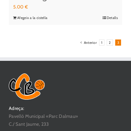
5.00
€
Afegeix a la cistella
Detalls
Anterior
1
2
3
Adreça:
Pavelló Municipal «Parc Dalmau»
C./ Sant Jaume, 233