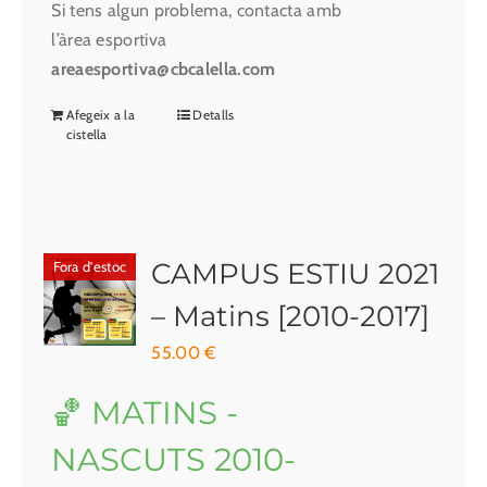
Si tens algun problema, contacta amb
l’àrea esportiva
areaesportiva@cbcalella.com
Afegeix a la
Detalls
cistella
CAMPUS ESTIU 2021
Fora d'estoc
– Matins [2010-2017]
55.00
€
🏀 MATINS -
NASCUTS 2010-