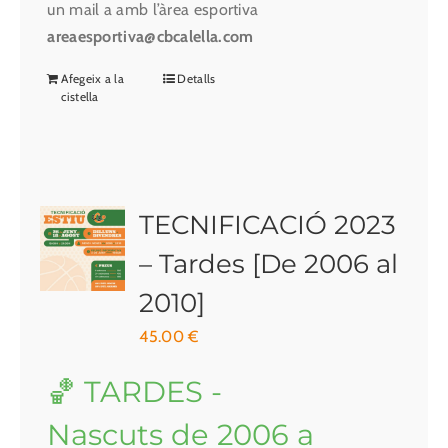
un mail a amb l’àrea esportiva
areaesportiva@cbcalella.com
Afegeix a la
Detalls
cistella
TECNIFICACIÓ 2023
– Tardes [De 2006 al
2010]
45.00
€
🏀 TARDES -
Nascuts de 2006 a