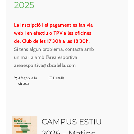
2025
La inscripció i el pagament es fan via
web i en efectiu o TPV a les oficines
del Club de les 17'30h a les 18'30h.
Si tens algun problema, contacta amb
un mail a amb l’àrea esportiva
areaesportiva@cbcalella.com
Afegeix a la
Detalls
cistella
CAMPUS ESTIU
2026 – Matins