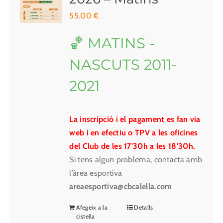
55.00
€
🏀 MATINS -
NASCUTS 2011-
2021
La inscripció i el pagament es fan via
web i en efectiu o TPV a les oficines
del Club de les 17'30h a les 18'30h.
Si tens algun problema, contacta amb
l’àrea esportiva
areaesportiva@cbcalella.com
Afegeix a la
Detalls
cistella