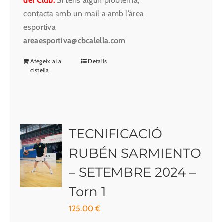
del Club.
Si tens algun problema,
contacta amb un mail a amb l’àrea
esportiva
areaesportiva@cbcalella.com
Afegeix a la
Detalls
cistella
TECNIFICACIÓ
RUBÉN SARMIENTO
– SETEMBRE 2024 –
Torn 1
125.00
€