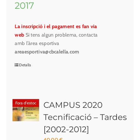
2017
La inscripció i el pagament es fan via
web
Si tens algun problema, contacta
amb l’àrea esportiva
areaesportiva@cbcalella.com
Detalls
CAMPUS 2020
Fora d'estoc
Tecnificació – Tardes
[2002-2012]
40.00
€