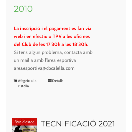
2010
La inscripció i el pagament es fan via
web i en efectiu o TPV a les oficines
del Club de les 17'30h a les 18'30h.
Si tens algun problema, contacta amb
un mail a amb l’àrea esportiva
areaesportiva@cbcalella.com
Afegeix a la
Detalls
cistella
TECNIFICACIÓ 2021
Fora d'estoc