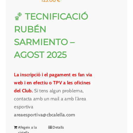
125.00
€
🏀
TECNIFICACIÓ
RUBÉN
SARMIENTO –
AGOST 2025
La inscripció i el pagament es fan via
web i en efectiu o TPV a les oficines
del Club.
Si tens algun problema,
contacta amb un mail a amb l’àrea
esportiva
areaesportiva@cbcalella.com
Afegeix a la
Detalls
cistella