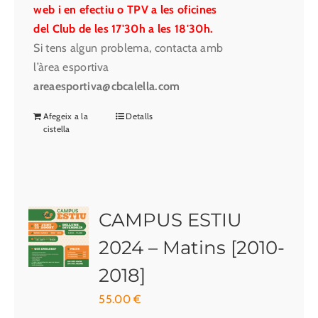
web i en efectiu o TPV a les oficines
del Club de les 17'30h a les 18'30h.
Si tens algun problema, contacta amb
l’àrea esportiva
areaesportiva@cbcalella.com
Afegeix a la
Detalls
cistella
CAMPUS ESTIU
2024 – Matins [2010-
2018]
55.00
€