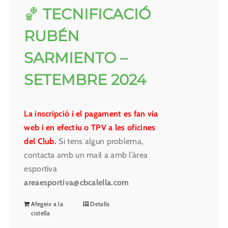
🏀
TECNIFICACIÓ
RUBÉN
SARMIENTO –
SETEMBRE 2024
La inscripció i el pagament es fan via
web i en efectiu o TPV a les oficines
del Club.
Si tens algun problema,
contacta amb un mail a amb l’àrea
esportiva
areaesportiva@cbcalella.com
Afegeix a la
Detalls
cistella