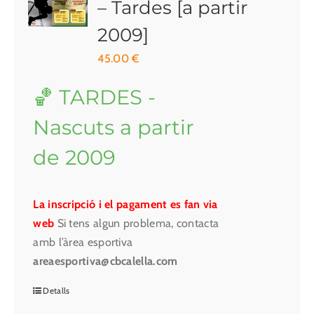
– Tardes [a partir
2009]
45.00
€
🏀 TARDES -
Nascuts a partir
de 2009
La inscripció i el pagament es fan via
web
Si tens algun problema, contacta
amb l’àrea esportiva
areaesportiva@cbcalella.com
Detalls