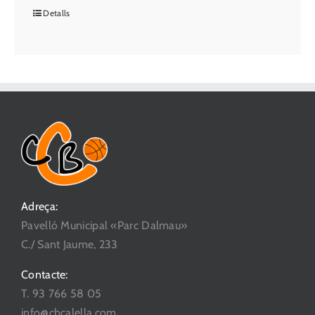
Detalls
Adreça:
Pavelló Municipal «Parc Dalmau»
C./ Sant Jaume, 233
Contacte:
T. 93 766 58 05
info@cbcalella.com