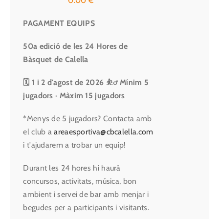
0.00
€
PAGAMENT EQUIPS
50a edició de les 24 Hores de
Bàsquet de Calella
🗓 1 i 2 d'agost de 2026
⛹️‍♂️ Mínim 5
jugadors · Màxim 15 jugadors
*Menys de 5 jugadors? Contacta amb
el club a
areaesportiva@cbcalella.com
i t'ajudarem a trobar un equip!
Durant les 24 hores hi haurà
concursos, activitats, música, bon
ambient i servei de bar amb menjar i
begudes per a participants i visitants.