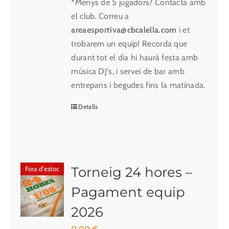
*Menys de 5 jugadors? Contacta amb
el club. Correu a
areaesportiva@cbcalella.com
i et
trobarem un equip! Recorda que
durant tot el dia hi haurà festa amb
música DJ's, i servei de bar amb
entrepans i begudes fins la matinada.
Detalls
Torneig 24 hores –
Fora d'estoc
Pagament equip
2026