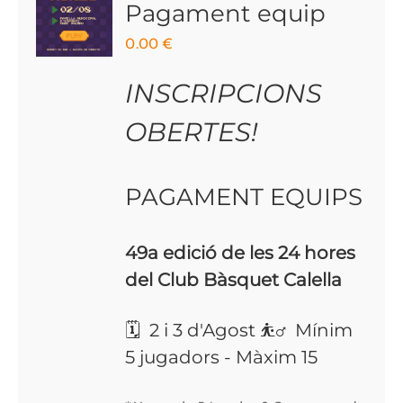
Pagament equip
0.00
€
INSCRIPCIONS
OBERTES!
PAGAMENT EQUIPS
49a edició de les 24 hores
del Club Bàsquet Calella
🗓 2 i 3 d'Agost ⛹️‍♂️ Mínim
5 jugadors - Màxim 15