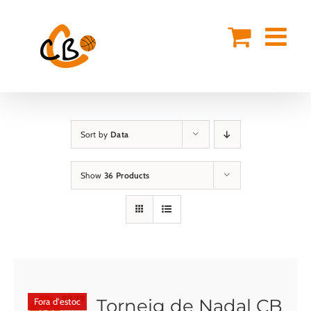
Skip
to
content
Sort by
Data
Show
36 Products
Torneig de Nadal CB
Fora d'estoc