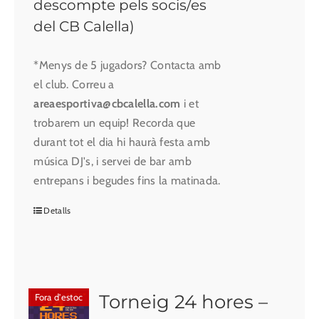
descompte pels socis/es
del CB Calella)
*Menys de 5 jugadors? Contacta amb
el club. Correu a
areaesportiva@cbcalella.com
i et
trobarem un equip! Recorda que
durant tot el dia hi haurà festa amb
música DJ's, i servei de bar amb
entrepans i begudes fins la matinada.
Detalls
Torneig 24 hores –
Fora d'estoc