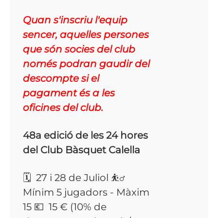
Quan s'inscriu l'equip
sencer, aquelles persones
que són socies del club
només podran gaudir del
descompte si el
pagament és a les
oficines del club.
48a edició de les 24 hores
del Club Bàsquet Calella
🗓 27 i 28 de Juliol ⛹️‍♂️
Mínim 5 jugadors - Màxim
15 💶 15 € (10% de