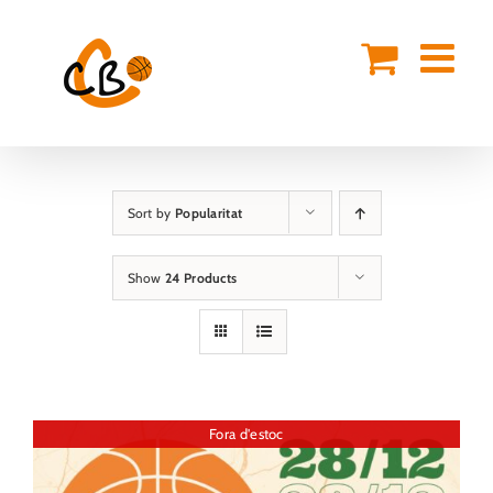
Skip
to
content
Sort by
Popularitat
Show
24 Products
Fora d'estoc