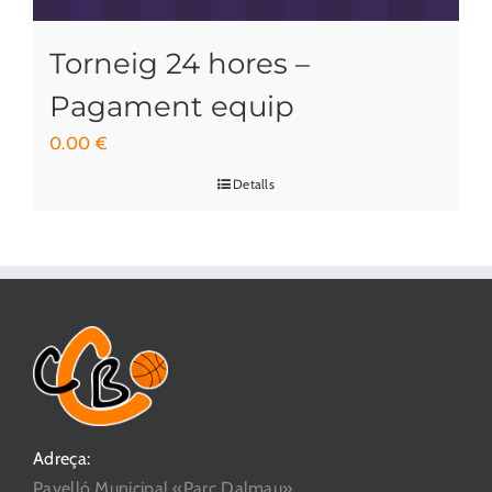
Torneig 24 hores –
Pagament equip
0.00
€
Detalls
Adreça:
Pavelló Municipal «Parc Dalmau»