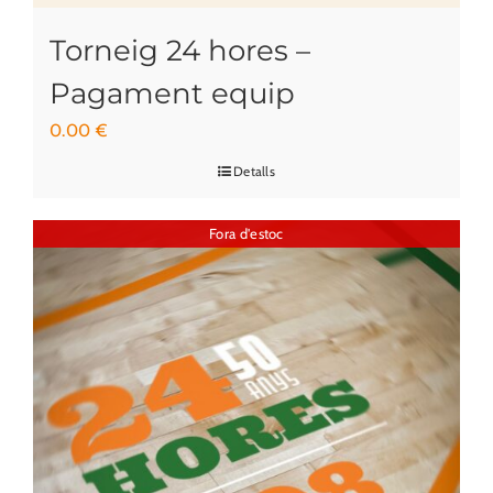
Torneig 24 hores –
Pagament equip
0.00
€
Detalls
Fora d'estoc