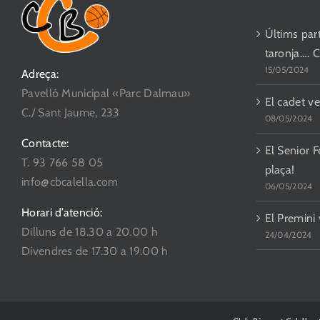
Últims parti
taronja…. 
15/05/2024
Adreça:
Pavelló Municipal «Parc Dalmau»
El cadet ve
C./ Sant Jaume, 233
08/05/2024
Contacte:
El Senior F
T. 93 766 58 05
plaça!
info@cbcalella.com
06/05/2024
Horari d’atenció:
El Premini
Dilluns de 18.30 a 20.00 h
24/04/2024
Divendres de 17.30 a 19.00 h