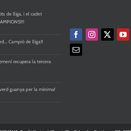
ts de lliga, i el cadet
CAMPIONS!!!
rd… Campió de lliga!!
emení recupera la tercera
 verd guanya per la mínima!