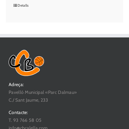
Detalls
Adreça:
Pavelló Municipal «Parc Dalmau»
C./ Sant Jaume, 233
Contacte:
T. 93 766 58 05
info@cbcalella.com