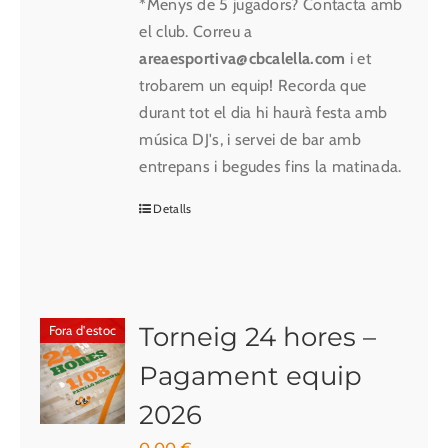
*Menys de 5 jugadors? Contacta amb
el club. Correu a
areaesportiva@cbcalella.com
i et
trobarem un equip! Recorda que
durant tot el dia hi haurà festa amb
música DJ's, i servei de bar amb
entrepans i begudes fins la matinada.
Detalls
Torneig 24 hores –
Fora d'estoc
Pagament equip
2026