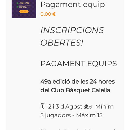
Pagament equip
0.00
€
INSCRIPCIONS
OBERTES!
PAGAMENT EQUIPS
49a edició de les 24 hores
del Club Bàsquet Calella
🗓 2 i 3 d'Agost ⛹️‍♂️ Mínim
5 jugadors - Màxim 15