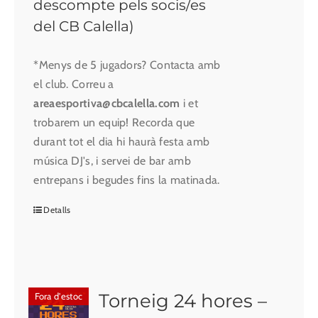
descompte pels socis/es
del CB Calella)
*Menys de 5 jugadors? Contacta amb
el club. Correu a
areaesportiva@cbcalella.com
i et
trobarem un equip! Recorda que
durant tot el dia hi haurà festa amb
música DJ's, i servei de bar amb
entrepans i begudes fins la matinada.
Detalls
Torneig 24 hores –
Fora d'estoc