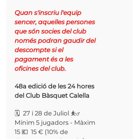
Quan s'inscriu l'equip
sencer, aquelles persones
que són socies del club
només podran gaudir del
descompte si el
pagament és a les
oficines del club.
48a edició de les 24 hores
del Club Bàsquet Calella
🗓 27 i 28 de Juliol ⛹️‍♂️
Mínim 5 jugadors - Màxim
15 💶 15 € (10% de