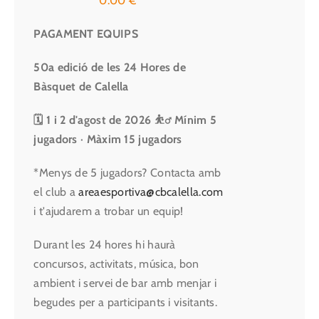
0.00
€
PAGAMENT EQUIPS
50a edició de les 24 Hores de
Bàsquet de Calella
🗓 1 i 2 d'agost de 2026
⛹️‍♂️ Mínim 5
jugadors · Màxim 15 jugadors
*Menys de 5 jugadors? Contacta amb
el club a
areaesportiva@cbcalella.com
i t'ajudarem a trobar un equip!
Durant les 24 hores hi haurà
concursos, activitats, música, bon
ambient i servei de bar amb menjar i
begudes per a participants i visitants.