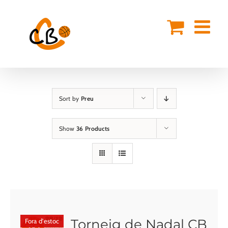
Skip
to
content
Sort by
Preu
Show
36 Products
Torneig de Nadal CB
Fora d'estoc