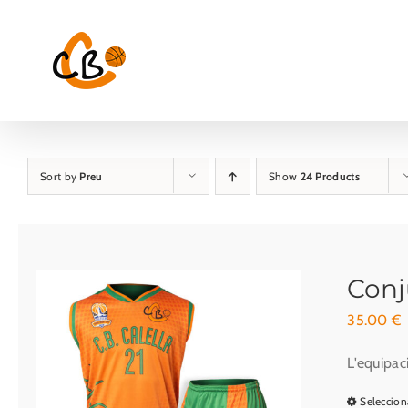
Skip
to
content
Sort by
Preu
Show
24 Products
Conj
35.00
€
L'equipac
Seleccion