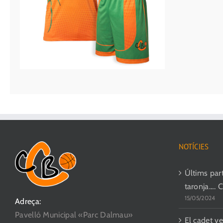
NOTÍCIES
Últims parti
taronja…. 
15/05/2024
Adreça:
Pavelló Municipal «Parc Dalmau»
El cadet ve