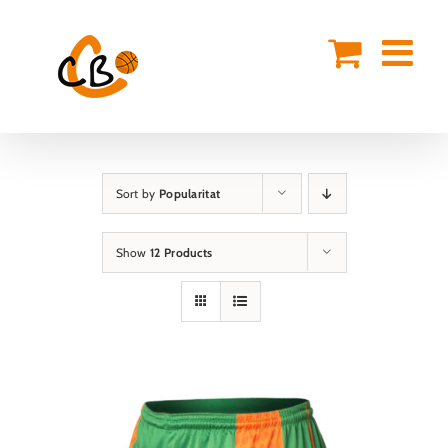
Skip
to
content
Sort by
Popularitat
Show
12 Products