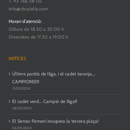
T. 93 766 58 05
producte
info@cbcalella.com
Horari d’atenció:
Dilluns de 18.30 a 20.00 h
Divendres de 17.30 a 19.00 h
NOTÍCIES
Últims partits de lliga, i el cadet taronja….
CAMPIONS!!!
15/05/2024
El cadet verd… Campió de lliga!!
08/05/2024
El Senior Femení recupera la tercera plaça!
06/05/2024