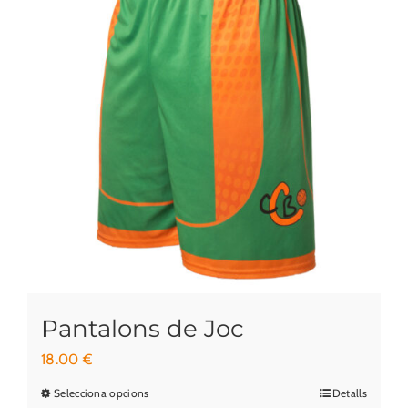
Pantalons de Joc
18.00
€
Selecciona opcions
Detalls
Aquest