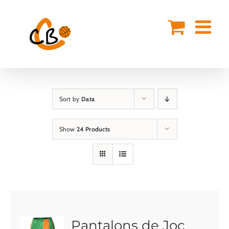
Skip
to
content
Sort by
Data
Show
24 Products
Pantalons de Joc