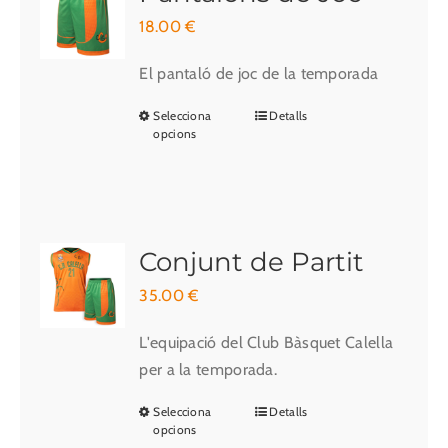
18.00
€
El pantaló de joc de la temporada
Selecciona
Detalls
Aquest
opcions
producte
té
diverses
variants.
Les
Conjunt de Partit
opcions
35.00
€
es
poden
L'equipació del Club Bàsquet Calella
triar
per a la temporada.
a
Selecciona
Detalls
Aquest
la
opcions
producte
pàgina