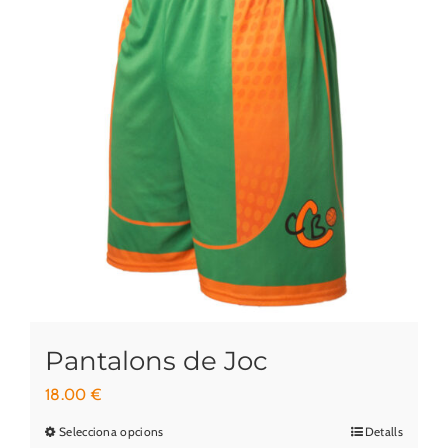
Pantalons de Joc
18.00
€
Selecciona opcions
Detalls
Aquest