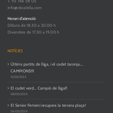
T. 93 766 58 05
producte
info@cbcalella.com
Horari d’atenció:
Dilluns de 18.30 a 20.00 h
Divendres de 17.30 a 19.00 h
NOTÍCIES
Últims partits de lliga, i el cadet taronja….
CAMPIONS!!!
15/05/2024
El cadet verd… Campió de lliga!!
08/05/2024
El Senior Femení recupera la tercera plaça!
06/05/2024