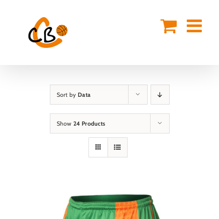
Skip
to
content
Sort by
Data
Show
24 Products