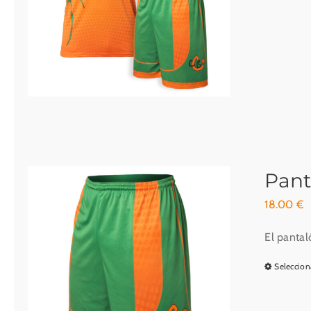
Pant
18.00
€
El pantal
Seleccion