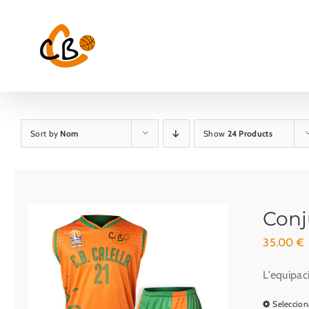
Skip
to
content
Sort by
Nom
Show
24 Products
Conj
35.00
€
L'equipac
Seleccion