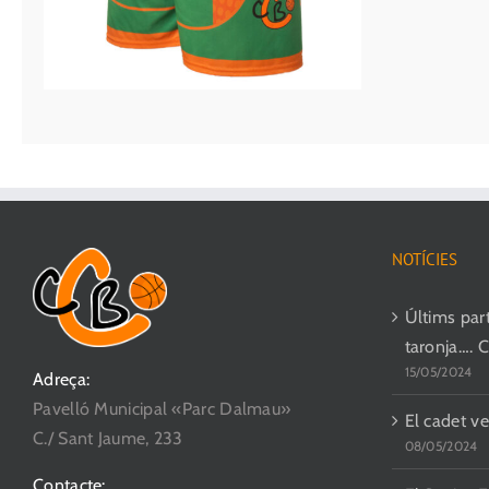
NOTÍCIES
Últims parti
taronja…. 
15/05/2024
Adreça:
Pavelló Municipal «Parc Dalmau»
El cadet ve
C./ Sant Jaume, 233
08/05/2024
Contacte: