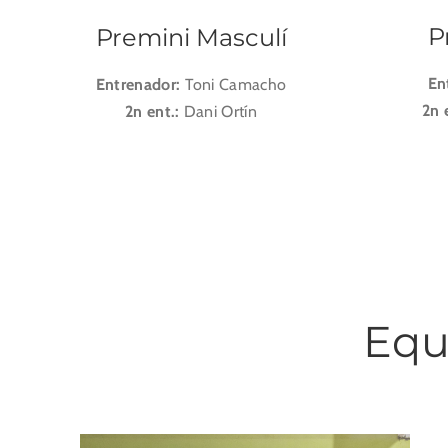
P
Premini Masculí
En
Entrenador:
Toni Camacho
2n 
2n ent.:
Dani Ortín
Equ