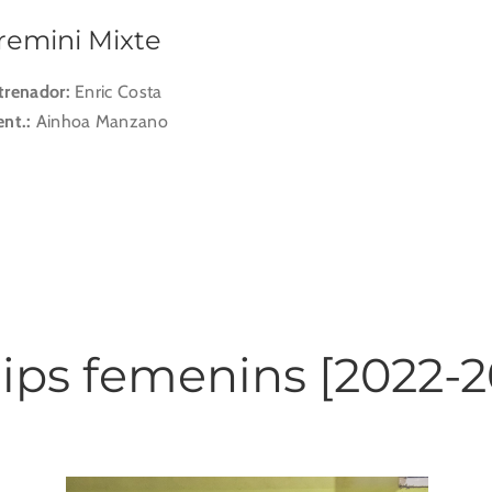
remini Mixte
trenador:
Enric Costa
ent.:
Ainhoa Manzano
ips femenins [2022-2