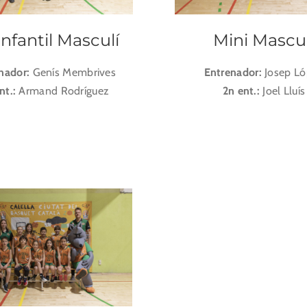
infantil Masculí
Mini Mascul
nador:
Genís Membrives
Entrenador:
Josep L
nt.:
Armand Rodríguez
2n ent.:
Joel Lluís