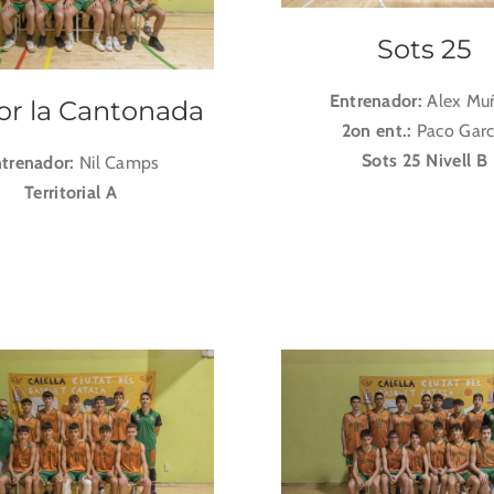
Sots 25
Entrenador:
Alex Mu
or la Cantonada
2on ent.:
Paco Garc
Sots 25 Nivell B
trenador:
Nil Camps
Territorial A