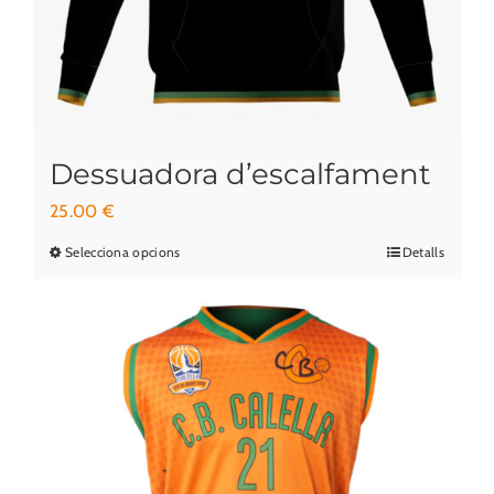
pàgina
del
producte
Dessuadora d’escalfament
25.00
€
Selecciona opcions
Detalls
Aquest
producte
té
diverses
variants.
Les
opcions
es