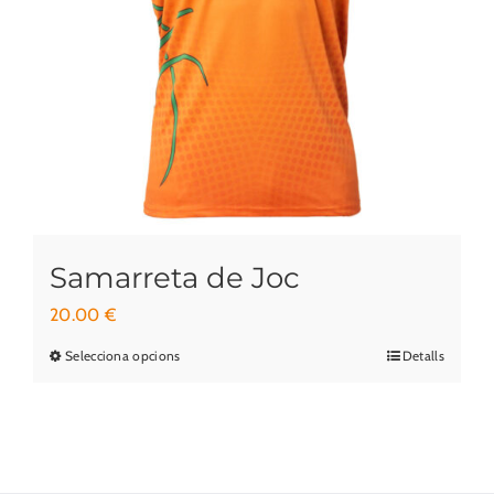
poden
triar
a
la
pàgina
del
producte
Samarreta de Joc
20.00
€
Selecciona opcions
Detalls
Aquest
producte
té
diverses
variants.