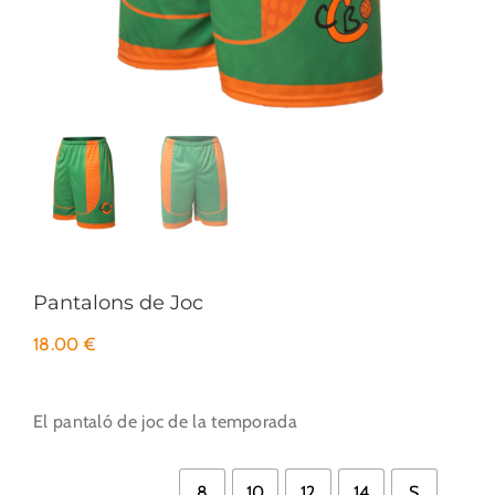
Pantalons de Joc
18.00
€
El pantaló de joc de la temporada

8
10
12
14
S