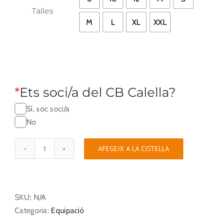
Talles
M
L
XL
XXL
*
Ets soci/a del CB Calella?
Sí, soc soci/a
No
AFEGEIX A LA CISTELLA
quantitat
de
Pantalons
de
SKU:
N/A
Joc
Categoria:
Equipació