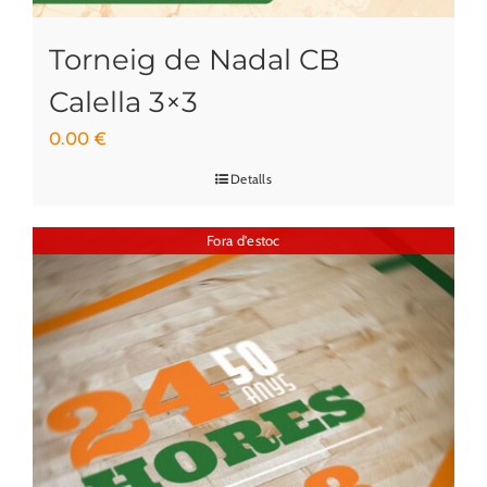
Torneig de Nadal CB
Calella 3×3
0.00
€
Detalls
Fora d'estoc