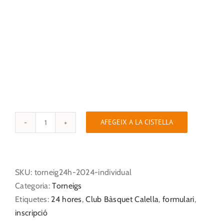
AFEGEIX A LA CISTELLA
quantitat
de
Torneig
24
SKU:
torneig24h-2024-individual
hores
Categoria:
Torneigs
-
Etiquetes:
24 hores
,
Club Bàsquet Calella
,
formulari
,
Pagament
inscripció
individual