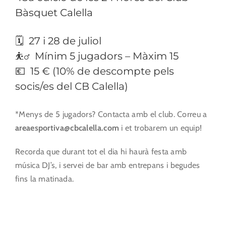
Bàsquet Calella
🗓 27 i 28 de juliol
⛹️‍♂️ Mínim 5 jugadors – Màxim 15
💶 15 € (10% de descompte pels
socis/es del CB Calella)
*Menys de 5 jugadors? Contacta amb el club. Correu a
areaesportiva@cbcalella.com
i et trobarem un equip!
Recorda que durant tot el dia hi haurà festa amb
música DJ’s, i servei de bar amb entrepans i begudes
fins la matinada.