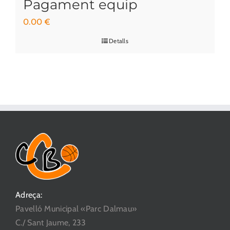
Pagament equip
0.00
€
Detalls
Adreça:
Pavelló Municipal «Parc Dalmau»
C./ Sant Jaume, 233