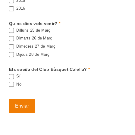
2015
2016
Quins dies vols venir?
*
Dilluns 25 de Març
Dimarts 26 de Març
Dimecres 27 de Març
Dijous 28 de Març
Ets soci/a del Club Bàsquet Calella?
*
Sí
No
Enviar