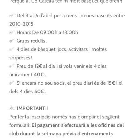
Perquè al CB Calella tenim molt bàsquet que oferir!
✅ Del 3 al 6 d’abril per a nens i nenes nascuts entre
2010-2015
✅ Horari: De 09:00h a 13:00h⁣
✅ Grups reduïts.⁣
✅ 4 dies de bàsquet, jocs, activitats i moltes
sorpreses!⁣
✅ Preu de 12€ al dia i si vols venir els 4 dies
únicament
40€
.⁣⁣
✅ Si encara no sou socis, el preu diari és de 15€ i el
dels 4 dies
50€
.⁣⁣
⚠️
IMPORTANT⁣!!
Per fer la inscripció només has d’omplir el següent
formulari.
El pagament s’efectuarà a les oficines del
club durant la setmana prèvia d’entrenaments