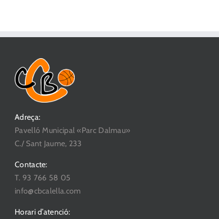
Adreça:
Pavelló Municipal «Parc Dalmau»
C./ Sant Jaume, 233
Contacte:
T. 93 766 58 05
info@cbcalella.com
Horari d’atenció: