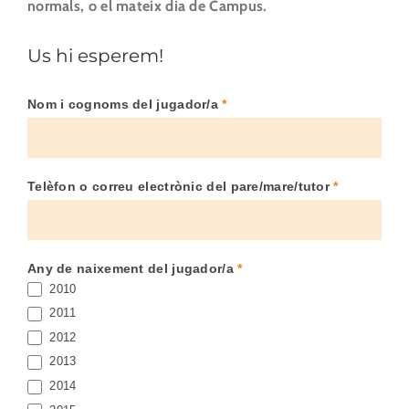
normals, o el mateix dia de Campus.
⁣Us hi esperem!
Nom i cognoms del jugador/a
*
INSCRIPCIÓ
SETMANA
SANTA
CAMPUS
Telèfon o correu electrònic del pare/mare/tutor
*
Any de naixement del jugador/a
*
2010
2011
2012
2013
2014