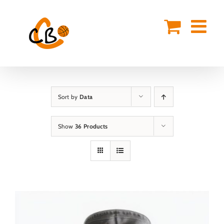
Skip
to
content
Sort by
Data
Show
36 Products