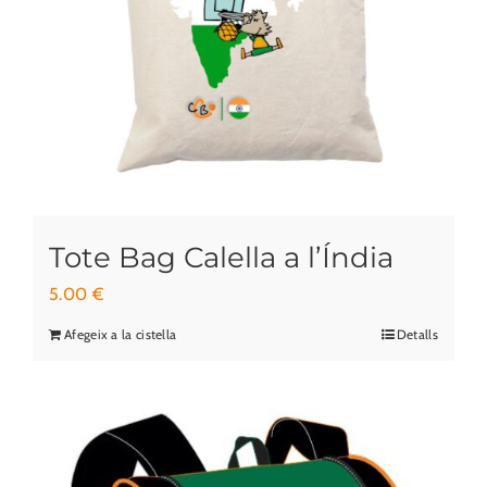
producte
Tote Bag Calella a l’Índia
5.00
€
Afegeix a la cistella
Detalls