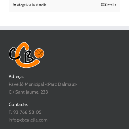
Afegeix a la cistella
Detalls
Adreça:
Pavelló Municipal «Parc Dalmau»
C./ Sant Jaume, 233
Contacte:
T. 93 766 58 05
info@cbcalella.com