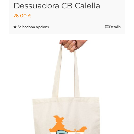
Dessuadora CB Calella
28.00
€
Selecciona opcions
Detalls
Aquest
producte
té
diverses
variants.
Les
opcions
es
poden
triar
a
la
pàgina
del