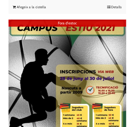
Afegeix a la cistella
Detalls
Fora d'estoc