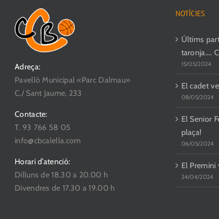
Les
NOTÍCIES
opcions
es
Últims parti
poden
taronja…. 
15/05/2024
triar
Adreça:
a
Pavelló Municipal «Parc Dalmau»
El cadet ve
la
C./ Sant Jaume, 233
08/05/2024
pàgina
Contacte:
del
El Senior F
T. 93 766 58 05
producte
plaça!
info@cbcalella.com
06/05/2024
Horari d’atenció:
El Premini
Dilluns de 18.30 a 20.00 h
24/04/2024
Divendres de 17.30 a 19.00 h