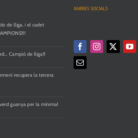
Les
XARXES SOCIALS
opcions
ts de lliga, i el cadet
es
CAMPIONS!!!
poden
triar
a
rd… Campió de lliga!!
la
pàgina
del
emení recupera la tercera
producte
 verd guanya per la mínima!