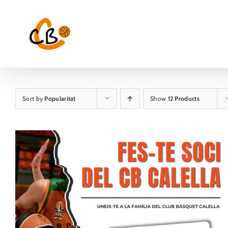
Skip
to
content
Sort by
Popularitat
Show
12 Products