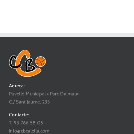
Adreça:
Pavelló Municipal «Parc Dalmau»
C./ Sant Jaume, 233
Contacte:
T. 93 766 58 05
info@cbcalella.com