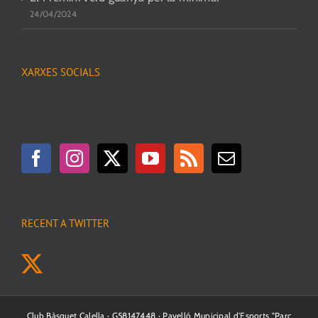
24/04/2024
XARXES SOCIALS
RECENT A TWITTER
Club Bàsquet Calella · G58147448 · Pavelló Municipal d'Esports "Parc