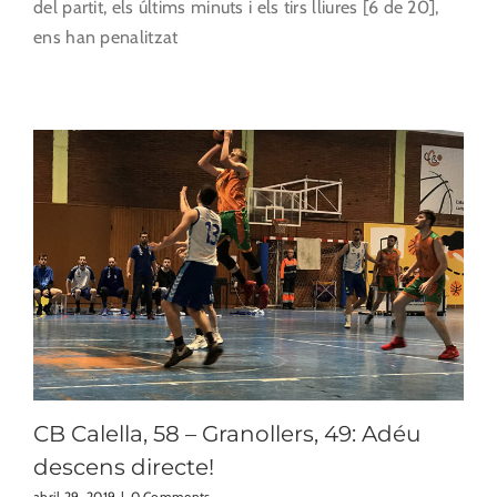
del partit, els últims minuts i els tirs lliures [6 de 20],
ens han penalitzat
CB Calella, 58 – Granollers, 49: Adéu
descens directe!
abril 29, 2019
|
0 Comments