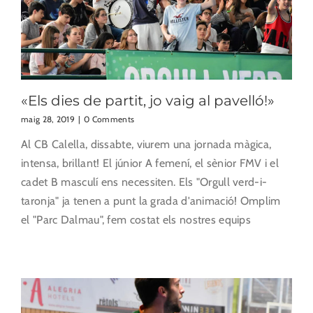
«Els dies de partit, jo vaig al pavelló!»
maig 28, 2019
|
0 Comments
Al CB Calella, dissabte, viurem una jornada màgica,
intensa, brillant! El júnior A femení, el sènior FMV i el
cadet B masculí ens necessiten. Els "Orgull verd-i-
taronja" ja tenen a punt la grada d'animació! Omplim
el "Parc Dalmau", fem costat els nostres equips