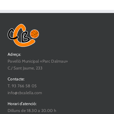
Adreça:
Pavelló Municipal «Parc Dalmau»
C./ Sant Jaume, 233
Contacte:
T. 93 766 58 05
info@cbcalella.com
Horari d’atenció:
Dilluns de 18.30 a 20.00 h