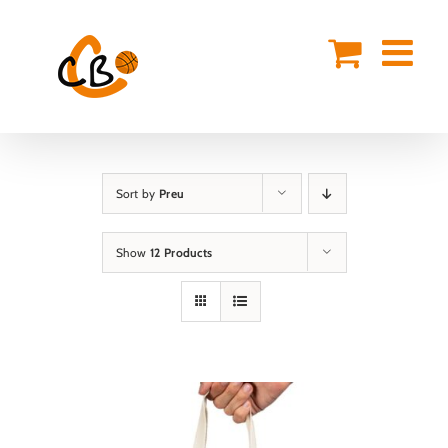
Skip
to
content
Sort by
Preu
Show
12 Products