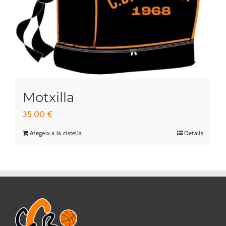
Motxilla
35.00
€
Afegeix a la cistella
Detalls