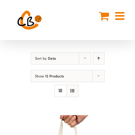
Skip
to
content
Sort by
Data
Show
12 Products