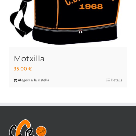
Motxilla
35.00
€
Afegeix a la cistella
Detalls