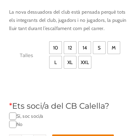
La nova dessuadora del club està pensada perquè tots
els integrants del club, jugadors i no jugadors, la puguin
lluir tant durant l’escalfament com pel carrer.

10
12
14
S
M
Talles
L
XL
XXL
*
Ets soci/a del CB Calella?
Sí, soc soci/a
No