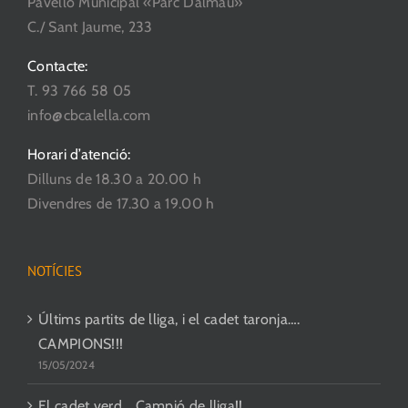
Pavelló Municipal «Parc Dalmau»
pàgina
C./ Sant Jaume, 233
del
producte
Contacte:
T. 93 766 58 05
info@cbcalella.com
Horari d’atenció:
Dilluns de 18.30 a 20.00 h
Divendres de 17.30 a 19.00 h
NOTÍCIES
Últims partits de lliga, i el cadet taronja….
CAMPIONS!!!
15/05/2024
El cadet verd… Campió de lliga!!