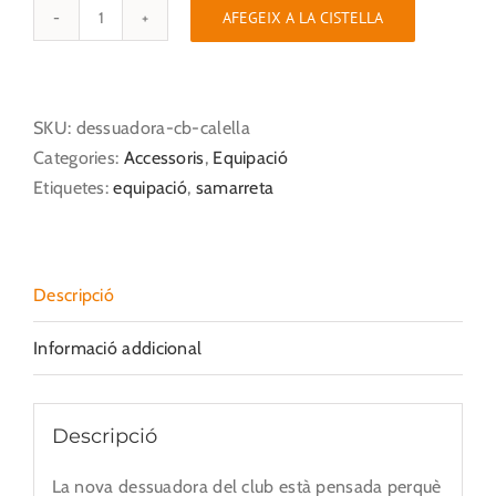
AFEGEIX A LA CISTELLA
quantitat
de
Dessuadora
CB
SKU:
dessuadora-cb-calella
Calella
Categories:
Accessoris
,
Equipació
Etiquetes:
equipació
,
samarreta
Descripció
Informació addicional
Descripció
La nova dessuadora del club està pensada perquè