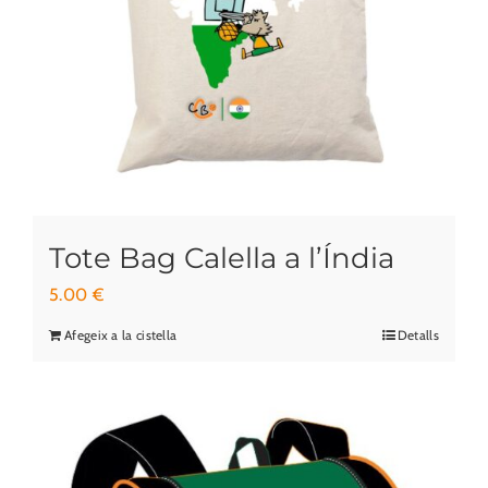
producte
Tote Bag Calella a l’Índia
5.00
€
Afegeix a la cistella
Detalls