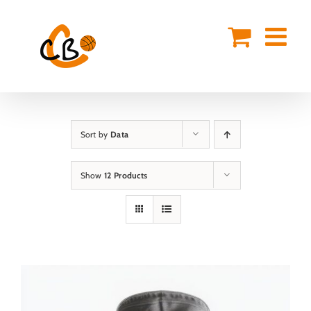
Skip
to
content
Sort by
Data
Show
12 Products