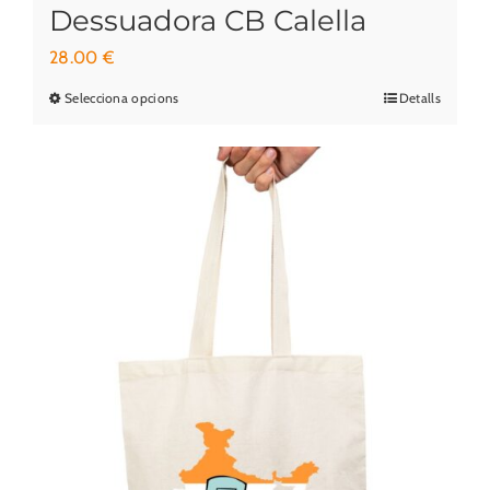
Dessuadora CB Calella
28.00
€
Selecciona opcions
Detalls
Aquest
producte
té
diverses
variants.
Les
opcions
es
poden
triar
a
la
pàgina
del