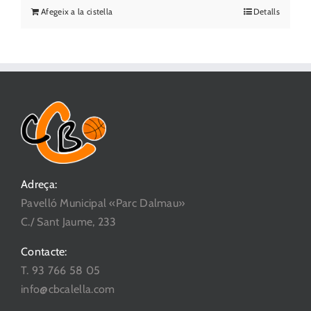
Afegeix a la cistella
Detalls
Adreça:
Pavelló Municipal «Parc Dalmau»
C./ Sant Jaume, 233
Contacte:
T. 93 766 58 05
info@cbcalella.com