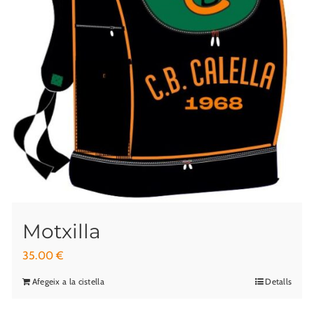
Motxilla
35.00
€
Afegeix a la cistella
Detalls