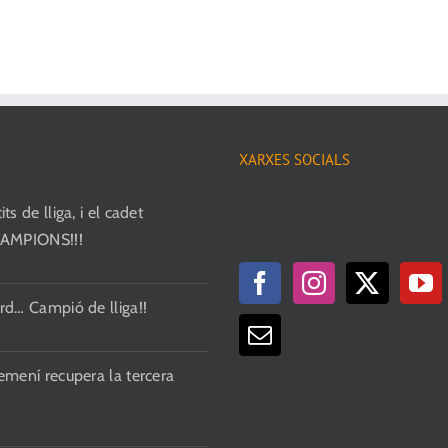
XARXES SOCIALS
ts de lliga, i el cadet
CAMPIONS!!!
rd… Campió de lliga!!
emení recupera la tercera