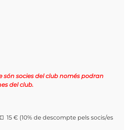
ue són socies del club només podran
es del club.
5 💶 15 € (10% de descompte pels socis/es