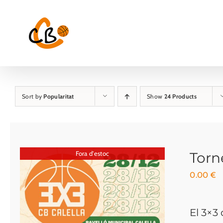
Skip
to
content
Sort by
Popularitat
Show
24 Products
Fora d'estoc
Torn
0.00
€
El 3×3