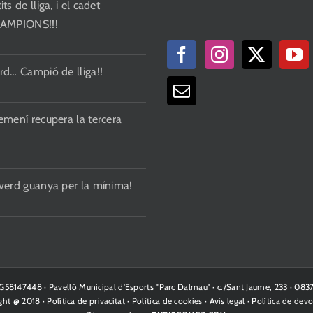
ts de lliga, i el cadet
CAMPIONS!!!
rd… Campió de lliga!!
emení recupera la tercera
 verd guanya per la mínima!
· G58147448 · Pavelló Municipal d'Esports "Parc Dalmau" · c./Sant Jaume, 233 · 08
ght @ 2018 ·
Política de privacitat
·
Política de cookies
·
Avís legal
·
Política de devo