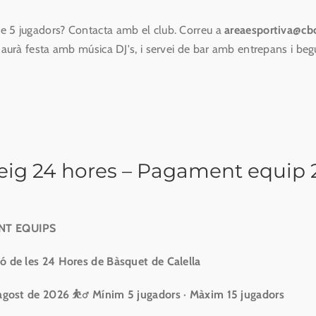
 5 jugadors? Contacta amb el club. Correu a
areaesportiva@cbc
 haurà festa amb música DJ's, i servei de bar amb entrepans i beg
eig 24 hores – Pagament equip 
NT EQUIPS
ó de les 24 Hores de Bàsquet de Calella
d'agost de 2026
⛹️‍♂️ Mínim 5 jugadors · Màxim 15 jugadors