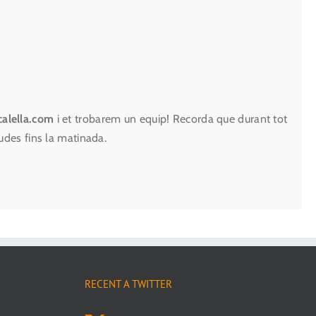
alella.com
i et trobarem un equip! Recorda que durant tot
udes fins la matinada.
RECENT A TWITTER