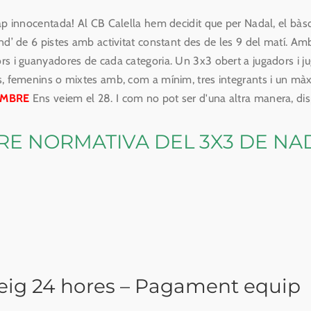
 innocentada! Al CB Calella hem decidit que per Nadal, el bàsqu
nd’ de 6 pistes amb activitat constant des de les 9 del matí. Amb l
s i guanyadores de cada categoria. Un 3x3 obert a jugadors i juga
, femenins o mixtes amb, com a mínim, tres integrants i un màx
EMBRE
Ens veiem el 28. I com no pot ser d'una altra manera, di
RE NORMATIVA DEL 3X3 DE NA
eig 24 hores – Pagament equip