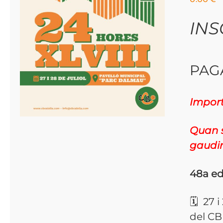
INS
PAG
Import
Quan s
gaudir
48a ed
🗓 27 
del CB 