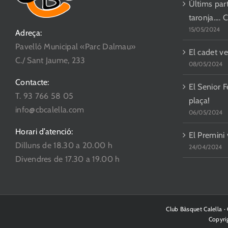
Últims parti
taronja…. 
15/05/2024
Adreça:
Pavelló Municipal «Parc Dalmau»
El cadet ve
C./ Sant Jaume, 233
08/05/2024
Contacte:
El Senior F
T. 93 766 58 05
plaça!
info@cbcalella.com
06/05/2024
Horari d’atenció:
El Premini
Dilluns de 18.30 a 20.00 h
24/04/2024
Divendres de 17.30 a 19.00 h
Club Bàsquet Calella 
Copyri