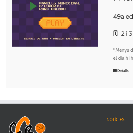
49a ed
🗓 2 i 
*Menys de
el dia hi
Detalls
NOTÍCIES