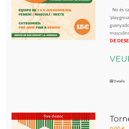
No és cap
‘playgrou
guanyador
masculins
DE DES
VEU
Detalls
Fora d'estoc
Torn
0.00
€