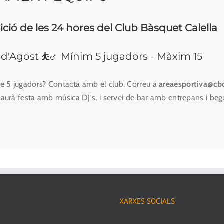
ició de les 24 hores del Club Bàsquet Calella
3 d'Agost ⛹️‍♂️ Mínim 5 jugadors - Màxim 15
 5 jugadors? Contacta amb el club. Correu a
areaesportiva@cbc
 haurà festa amb música DJ's, i servei de bar amb entrepans i beg
XARXES SOCIALS