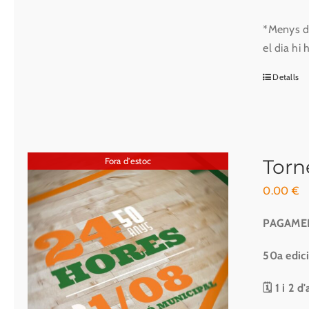
*Menys de
el dia hi
Detalls
Fora d'estoc
Torn
0.00
€
PAGAME
50a edici
🗓 1 i 2 