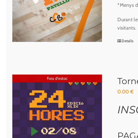
*Menys d
Durant le
visitants.
Detalls
Fora d'estoc
Torn
0.00
€
INS
PAG