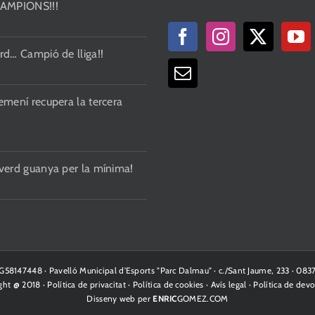
CAMPIONS!!!
rd… Campió de lliga!!
emení recupera la tercera
 verd guanya per la mínima!
· G58147448 · Pavelló Municipal d'Esports "Parc Dalmau" · c./Sant Jaume, 233 · 08
ght @ 2018 ·
Política de privacitat
·
Política de cookies
·
Avís legal
·
Política de devo
Disseny web per
ENRIC
GOMEZ.COM