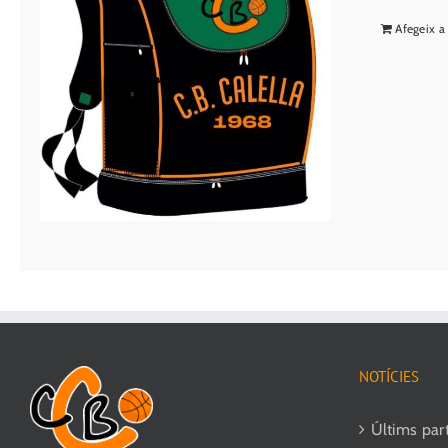
Afegeix a 
NOTÍCIES
Últims parti