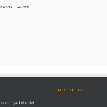
la cistella
Detalls
XARXES SOCIALS
ts de lliga, i el cadet