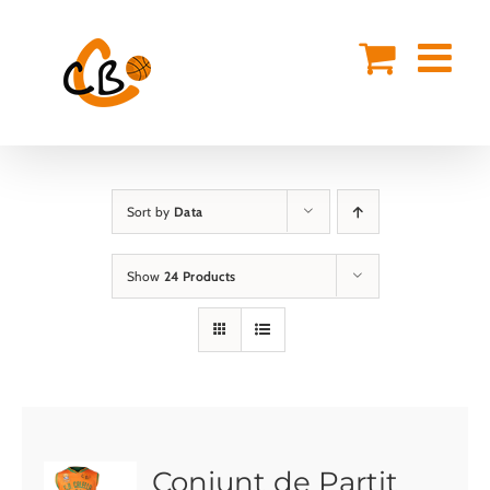
Skip
to
content
Sort by
Data
Show
24 Products
Conjunt de Partit