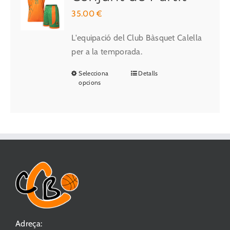
35.00
€
L'equipació del Club Bàsquet Calella
per a la temporada.
Selecciona
Detalls
Aquest
opcions
producte
té
diverses
variants.
Les
opcions
es
poden
triar
a
Adreça:
la