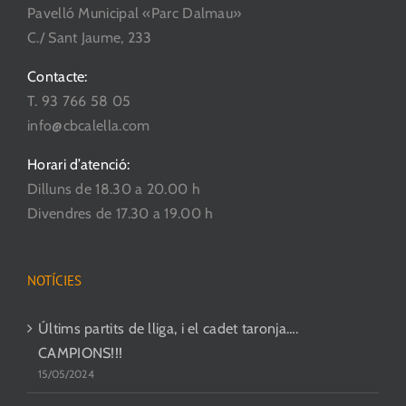
Pavelló Municipal «Parc Dalmau»
pàgina
C./ Sant Jaume, 233
del
producte
Contacte:
T. 93 766 58 05
info@cbcalella.com
Horari d’atenció:
Dilluns de 18.30 a 20.00 h
Divendres de 17.30 a 19.00 h
NOTÍCIES
Últims partits de lliga, i el cadet taronja….
CAMPIONS!!!
15/05/2024