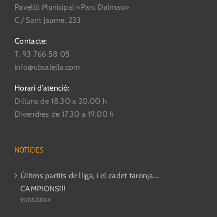
Pavelló Municipal «Parc Dalmau»
pàgina
C./ Sant Jaume, 233
del
producte
Contacte:
T. 93 766 58 05
info@cbcalella.com
Horari d’atenció:
Dilluns de 18.30 a 20.00 h
Divendres de 17.30 a 19.00 h
NOTÍCIES
Últims partits de lliga, i el cadet taronja….
CAMPIONS!!!
15/05/2024