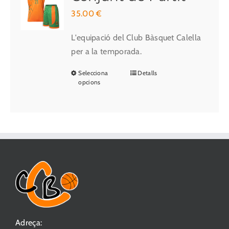
35.00
€
L'equipació del Club Bàsquet Calella
per a la temporada.
Selecciona
Detalls
Aquest
opcions
producte
té
diverses
variants.
Les
opcions
es
poden
triar
a
Adreça:
la