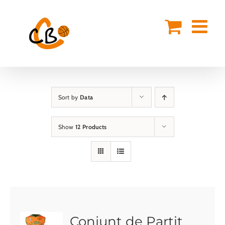
Skip
to
content
Sort by
Data
Show
12 Products
Conjunt de Partit