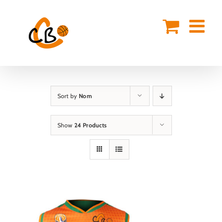
Skip
to
content
Sort by
Nom
Show
24 Products