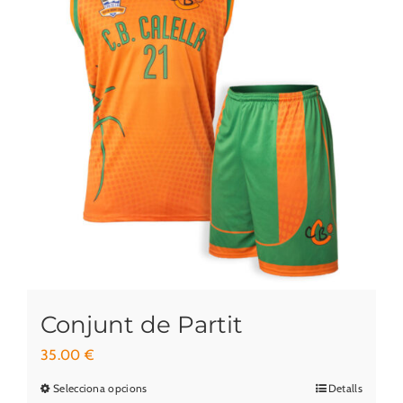
Conjunt de Partit
35.00
€
Selecciona opcions
Detalls
Aquest