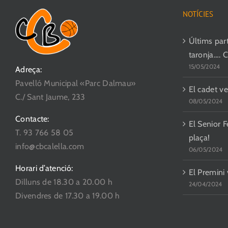
Les
NOTÍCIES
opcions
es
Últims parti
poden
taronja…. 
15/05/2024
triar
Adreça:
a
Pavelló Municipal «Parc Dalmau»
El cadet ve
la
C./ Sant Jaume, 233
08/05/2024
pàgina
Contacte:
del
El Senior F
T. 93 766 58 05
producte
plaça!
info@cbcalella.com
06/05/2024
Horari d’atenció:
El Premini
Dilluns de 18.30 a 20.00 h
24/04/2024
Divendres de 17.30 a 19.00 h