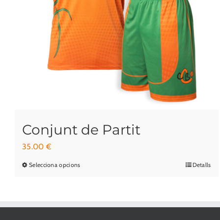
Conjunt de Partit
35.00
€
Selecciona opcions
Detalls
Aquest
producte
té
diverses
variants.