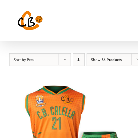
Skip
to
content
Sort by
Preu
Show
36 Products