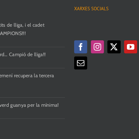
XARXES SOCIALS
ts de lliga, i el cadet
CAMPIONS!!!
rd… Campió de lliga!!
emení recupera la tercera
 verd guanya per la mínima!