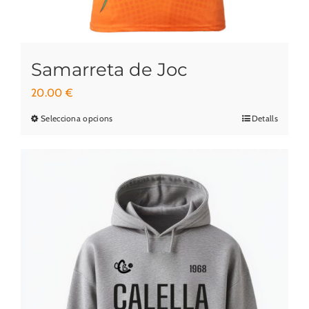
producte
Samarreta de Joc
20.00
€
Selecciona opcions
Detalls
Aquest
producte
té
diverses
variants.
Les
opcions
es
poden
triar
a