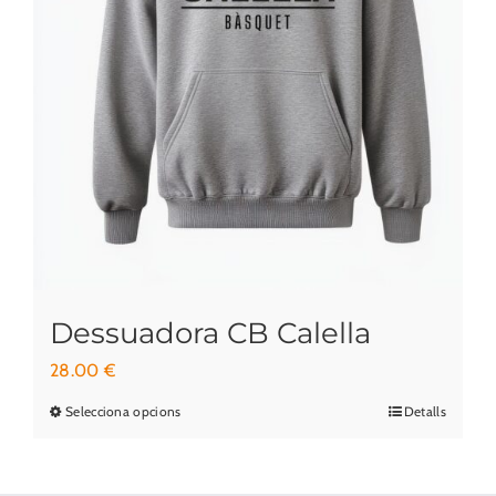
la
pàgina
del
producte
Dessuadora CB Calella
28.00
€
Selecciona opcions
Detalls
Aquest
producte
té