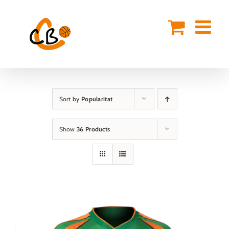
Skip
to
content
Sort by
Popularitat
Show
36 Products