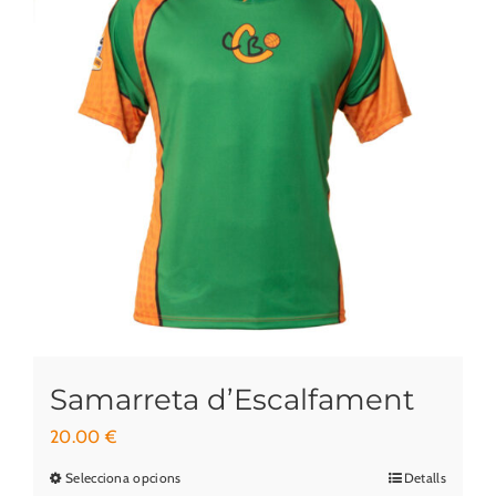
Samarreta d’Escalfament
20.00
€
Selecciona opcions
Detalls
Aquest