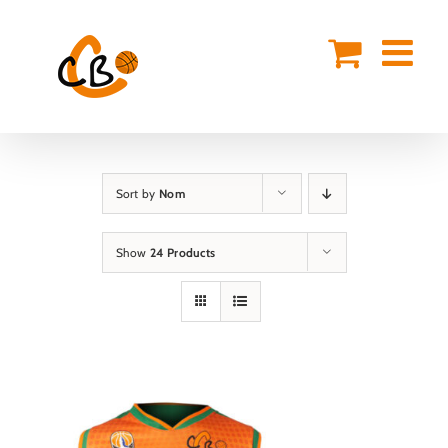
Skip
to
content
Sort by
Nom
Show
24 Products