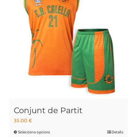
Conjunt de Partit
35.00
€
Selecciona opcions
Detalls
Aquest