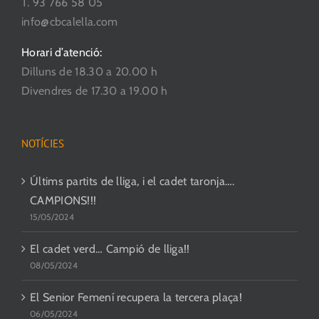
T. 93 766 58 05
producte
info@cbcalella.com
Horari d’atenció:
Dilluns de 18.30 a 20.00 h
Divendres de 17.30 a 19.00 h
NOTÍCIES
Últims partits de lliga, i el cadet taronja….
CAMPIONS!!!
15/05/2024
El cadet verd… Campió de lliga!!
08/05/2024
El Senior Femení recupera la tercera plaça!
06/05/2024