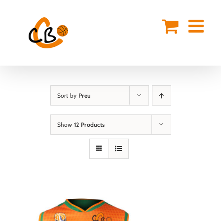
Skip
to
content
Sort by
Preu
Show
12 Products