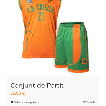
Conjunt de Partit
35.00
€
Selecciona opcions
Detalls
Aquest