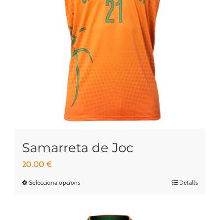
es
poden
triar
a
la
pàgina
del
producte
Samarreta de Joc
20.00
€
Selecciona opcions
Detalls
Aquest
producte
té