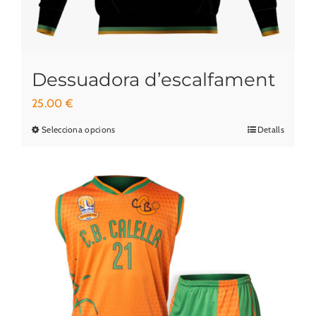
producte
Dessuadora d’escalfament
25.00
€
Selecciona opcions
Detalls
Aquest
producte
té
diverses
variants.
Les
opcions
es
poden
triar