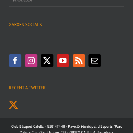
24/04/2024
XARXES SOCIALS
RECENT A TWITTER
Club Bàsquet Calella · G58147448 · Pavelló Municipal d'Esports "Parc
Dalmau" · c./Sant Jaume, 233 · 08370 CALELLA, Barcelona