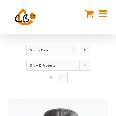
Skip
to
content
Sort by
Data
Show
12 Products