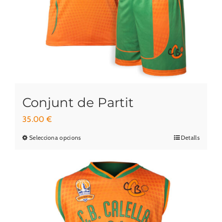
a
la
pàgina
del
producte
Conjunt de Partit
35.00
€
Selecciona opcions
Detalls
Aquest
producte
té
diverses
variants.
Les
opcions