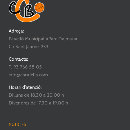
es
poden
triar
a
Adreça:
la
Pavelló Municipal «Parc Dalmau»
pàgina
C./ Sant Jaume, 233
del
producte
Contacte:
T. 93 766 58 05
info@cbcalella.com
Horari d’atenció:
Dilluns de 18.30 a 20.00 h
Divendres de 17.30 a 19.00 h
NOTÍCIES