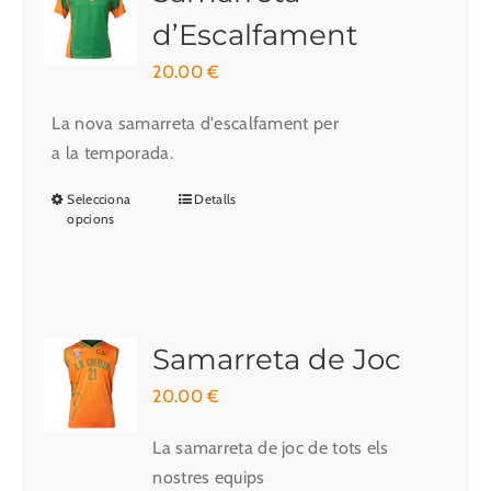
d’Escalfament
20.00
€
La nova samarreta d'escalfament per
a la temporada.
Selecciona
Detalls
Aquest
opcions
producte
té
diverses
variants.
Les
Samarreta de Joc
opcions
20.00
€
es
poden
La samarreta de joc de tots els
triar
nostres equips