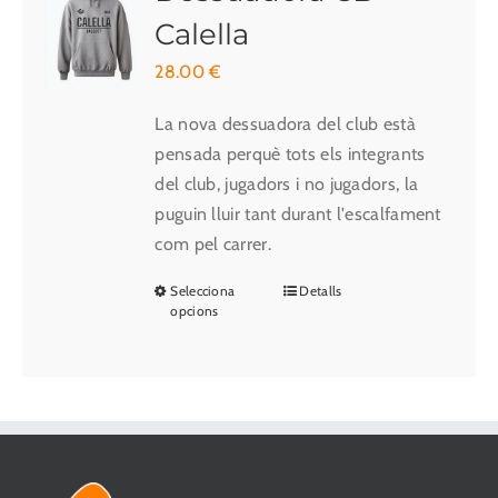
opcions
Calella
es
28.00
€
poden
triar
La nova dessuadora del club està
a
pensada perquè tots els integrants
la
del club, jugadors i no jugadors, la
pàgina
puguin lluir tant durant l'escalfament
del
com pel carrer.
producte
Selecciona
Detalls
Aquest
opcions
producte
té
diverses
variants.
Les
opcions