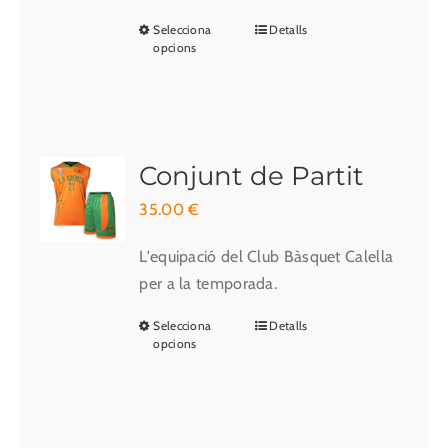
a
Selecciona
Detalls
Aquest
la
opcions
producte
pàgina
té
del
diverses
producte
variants.
Les
Conjunt de Partit
opcions
35.00
€
es
poden
L'equipació del Club Bàsquet Calella
triar
per a la temporada.
a
Selecciona
Detalls
Aquest
la
opcions
producte
pàgina
té
del
diverses
producte
variants.