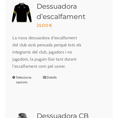
Les
Dessuadora
opcions
d’escalfament
es
25.00
€
poden
triar
La nova dessuadora d'escalfament
a
del club està pensada perquè tots els
la
integrants del club, jugadors i no
pàgina
jugadors, la puguin lluir tant durant
del
l'escalfament com pel carrer.
producte
Selecciona
Detalls
Aquest
opcions
producte
té
diverses
variants.
Les
Dessuadora CB