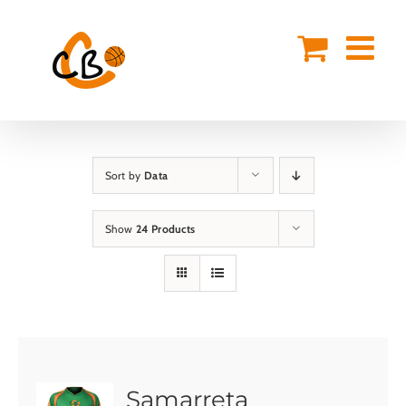
Skip
to
content
Sort by
Data
Show
24 Products
Samarreta