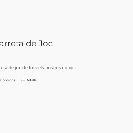
variants.
Les
opcions
es
poden
rreta de Joc
triar
a
la
eta de joc de tots els nostres equips
pàgina
del
a opcions
Detalls
Aquest
producte
producte
té
diverses
variants.
Les
opcions