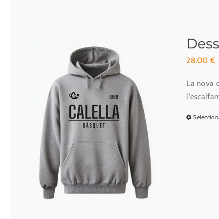
Dess
28.00
€
La nova d
l'escalfa
Seleccion