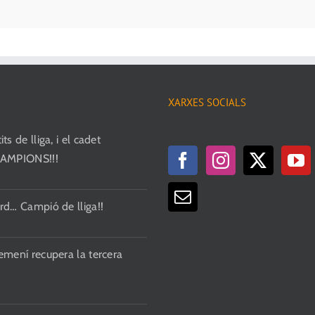
poden
triar
a
la
pàgina
XARXES SOCIALS
del
producte
ts de lliga, i el cadet
CAMPIONS!!!
rd… Campió de lliga!!
emení recupera la tercera