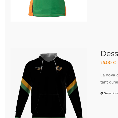
Dess
25.00
€
La nova d
tant dura
Seleccion