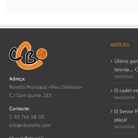
NOTÍCIES
Últims parti
taronja…. 
15/05/2024
Adreça:
Pavelló Municipal «Parc Dalmau»
El cadet ve
C./ Sant Jaume, 233
08/05/2024
Contacte:
El Senior F
T. 93 766 58 05
plaça!
info@cbcalella.com
06/05/2024