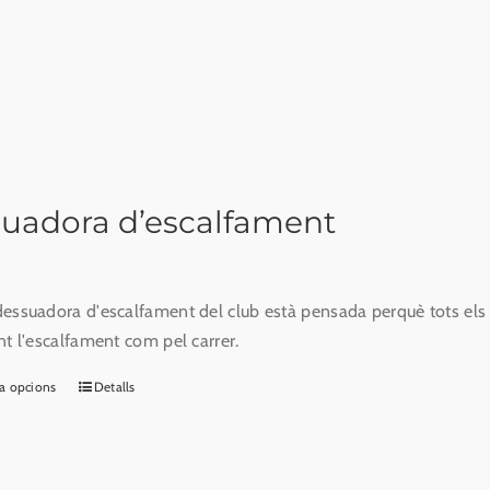
diverses
variants.
Les
opcions
es
poden
triar
uadora d’escalfament
a
la
pàgina
essuadora d'escalfament del club està pensada perquè tots els int
del
nt l'escalfament com pel carrer.
producte
a opcions
Detalls
Aquest
producte
té
diverses