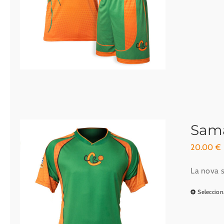
Sama
20.00
€
La nova s
Seleccion