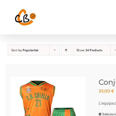
Skip
to
content
Sort by
Popularitat
Show
24 Products
Conj
35.00
€
L'equipac
Seleccion