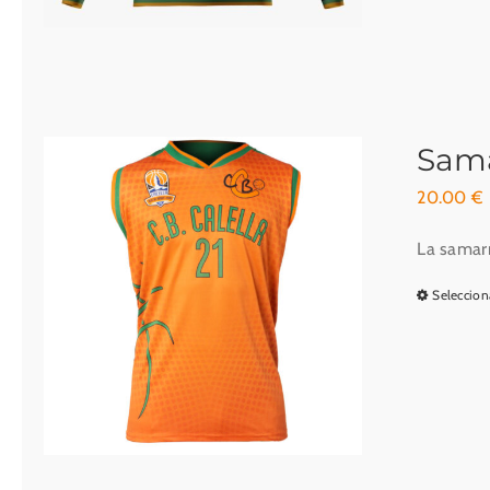
Sama
20.00
€
La samarr
Seleccion