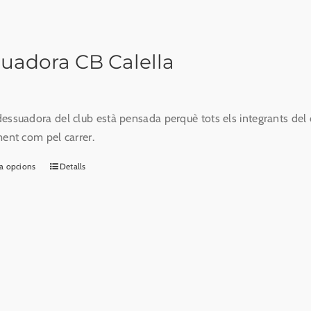
es
poden
triar
uadora CB Calella
a
la
pàgina
essuadora del club està pensada perquè tots els integrants del cl
del
ment com pel carrer.
producte
a opcions
Detalls
Aquest
producte
té
diverses
variants.
Les
opcions
es