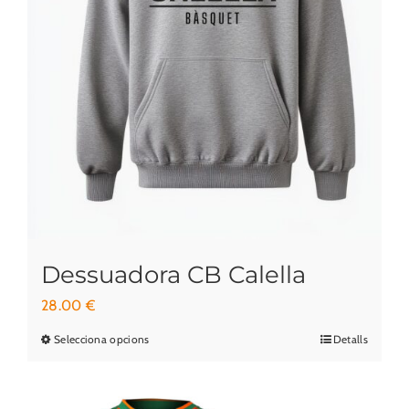
la
pàgina
del
producte
Dessuadora CB Calella
28.00
€
Selecciona opcions
Detalls
Aquest
producte
té