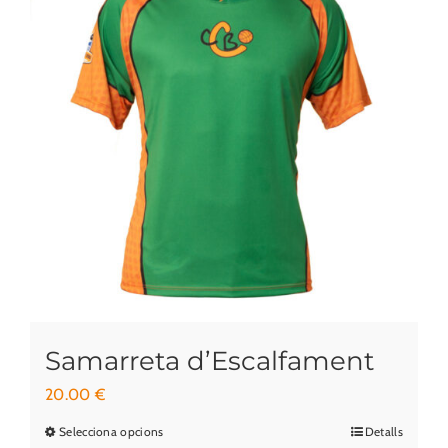
Samarreta d’Escalfament
20.00
€
Selecciona opcions
Detalls
Aquest