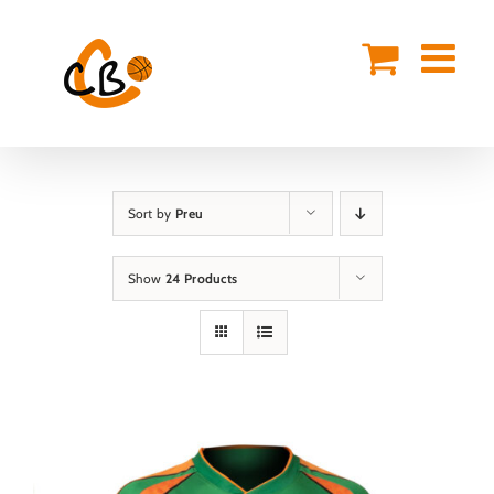
Skip
to
content
Sort by
Preu
Show
24 Products