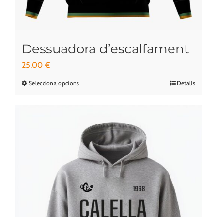
producte
Dessuadora d’escalfament
25.00
€
Selecciona opcions
Detalls
Aquest
producte
té
diverses
variants.
Les
opcions
es
poden
triar
a