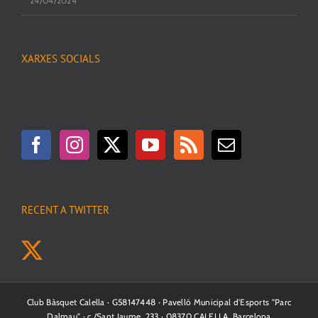
24/04/2024
XARXES SOCIALS
RECENT A TWITTER
Club Bàsquet Calella · G58147448 · Pavelló Municipal d'Esports "Parc
Dalmau" · c./Sant Jaume, 233 · 08370 CALELLA, Barcelona