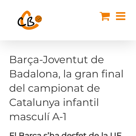
Skip
to
content
Barça-Joventut de
Badalona, la gran final
del campionat de
Catalunya infantil
masculí A-1
El Barça s’ha desfet de la UE