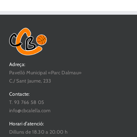
Adreça:
Pavelló Municipal «Parc Dalmau»
C./ Sant Jaume, 233
Contacte:
T. 93 766 58 05
info@cbcalella.com
Horari d’atenció:
Dilluns de 18.30 a 20.00 h