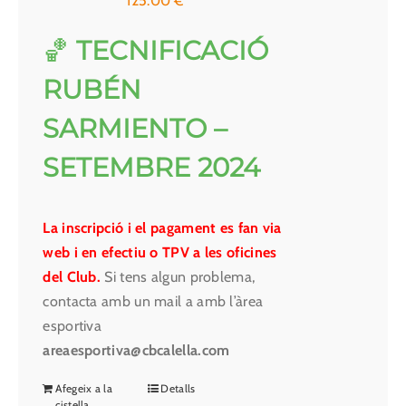
125.00
€
🏀
TECNIFICACIÓ
RUBÉN
SARMIENTO –
SETEMBRE 2024
La inscripció i el pagament es fan via
web i en efectiu o TPV a les oficines
del Club.
Si tens algun problema,
contacta amb un mail a amb l’àrea
esportiva
areaesportiva@cbcalella.com
Afegeix a la
Detalls
cistella