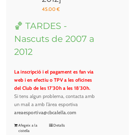
45.00
€
🏀 TARDES -
Nascuts de 2007 a
2012
La inscripció i el pagament es fan via
web i en efectiu o TPV a les oficines
del Club de les 17'30h a les 18'30h.
Si tens algun problema, contacta amb
un mail a amb l’àrea esportiva
areaesportiva@cbcalella.com
Afegeix a la
Detalls
cistella