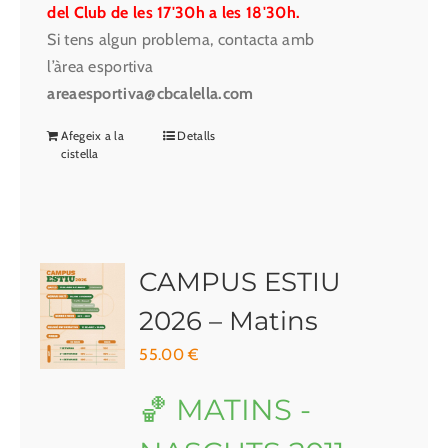
del Club de les 17'30h a les 18'30h.
Si tens algun problema, contacta amb
l’àrea esportiva
areaesportiva@cbcalella.com
Afegeix a la
Detalls
cistella
CAMPUS ESTIU
2026 – Matins
55.00
€
🏀 MATINS -