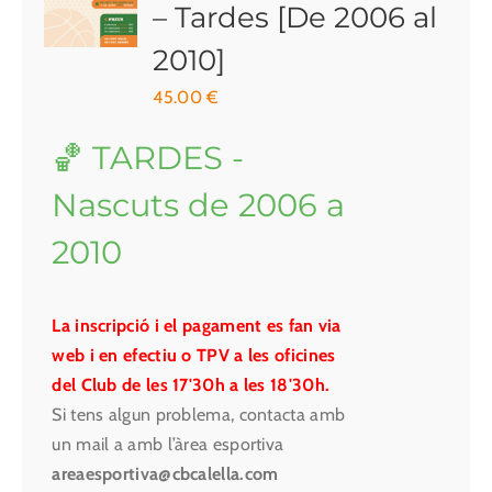
– Tardes [De 2006 al
2010]
45.00
€
🏀 TARDES -
Nascuts de 2006 a
2010
La inscripció i el pagament es fan via
web i en efectiu o TPV a les oficines
del Club de les 17'30h a les 18'30h.
Si tens algun problema, contacta amb
un mail a amb l’àrea esportiva
areaesportiva@cbcalella.com