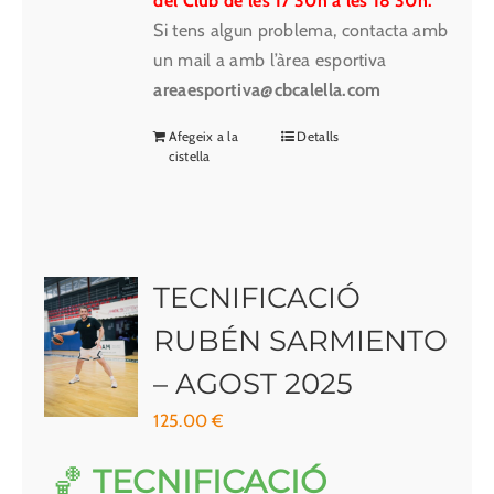
del Club de les 17'30h a les 18'30h.
Si tens algun problema, contacta amb
un mail a amb l’àrea esportiva
areaesportiva@cbcalella.com
Afegeix a la
Detalls
cistella
TECNIFICACIÓ
RUBÉN SARMIENTO
– AGOST 2025
125.00
€
🏀
TECNIFICACIÓ