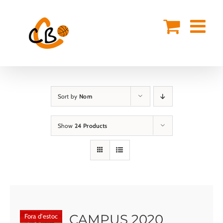
Skip
to
content
Sort by
Nom
Show
24 Products
CAMPUS 2020
Fora d'estoc