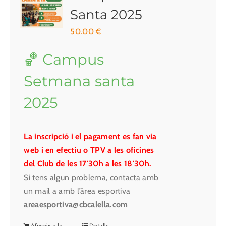
Santa 2025
50.00
€
🏀 Campus
Setmana santa
2025
La inscripció i el pagament es fan via
web i en efectiu o TPV a les oficines
del Club de les 17'30h a les 18'30h.
Si tens algun problema, contacta amb
un mail a amb l’àrea esportiva
areaesportiva@cbcalella.com
Afegeix a la
Detalls