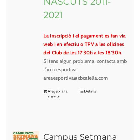
NASCUTS 2011-
2021
La inscripció i el pagament es fan via
web i en efectiu o TPV a les oficines
del Club de les 17'30h a les 18'30h.
Si tens algun problema, contacta amb
l’àrea esportiva
areaesportiva@cbcalella.com
Afegeix a la
Detalls
cistella
Campus Setmana