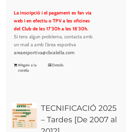
La inscripció i el pagament es fan via
web i en efectiu o TPV a les oficines
del Club de les 17'30h a les 18'30h.
Si tens algun problema, contacta amb
un mail a amb l’àrea esportiva
areaesportiva@cbcalella.com
Afegeix a la
Detalls
cistella
TECNIFICACIÓ 2025
– Tardes [De 2007 al
2012]