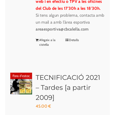
web i en efectiu o TPV a les oficines
del Club de les 17'30h a les 18'30h.
Si tens algun problema, contacta amb
un mail a amb l’àrea esportiva
areaesportiva@cbcalella.com
Afegeix a la
Detalls
cistella
TECNIFICACIÓ 2021
Fora d'estoc
– Tardes [a partir
2009]
45.00
€