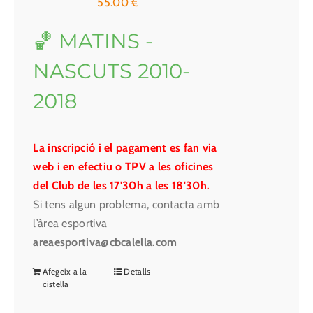
55.00
€
🏀 MATINS -
NASCUTS 2010-
2018
La inscripció i el pagament es fan via
web i en efectiu o TPV a les oficines
del Club de les 17'30h a les 18'30h.
Si tens algun problema, contacta amb
l’àrea esportiva
areaesportiva@cbcalella.com
Afegeix a la
Detalls
cistella