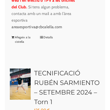
web i en efectiu o TPV a les oficines
del Club.
Si tens algun problema,
contacta amb un mail a amb l’àrea
esportiva
areaesportiva@cbcalella.com
Afegeix a la
Detalls
cistella
TECNIFICACIÓ
RUBÉN SARMIENTO
– SETEMBRE 2024 –
Torn 1