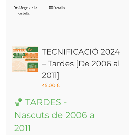
Afegeix a la
Detalls
cistella
TECNIFICACIÓ 2024
– Tardes [De 2006 al
2011]
45.00
€
🏀 TARDES -
Nascuts de 2006 a
2011