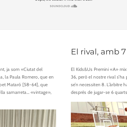
El rival, amb 
t, ja som «Ciutat del
El Kids&Us Premini «A» mixt 
na, la Paula Romero, que en
36, però el nostre rival s’h
 Boet Mataró [58-64], que
se’n necessiten 8. L’àrbitre 
ella samarreta… «vintage»,
després de jugar-se 6 quarts.