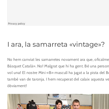
I ara, la samarreta «vintage»?
No hem canviat les samarretes novament ara que, oficalmen
Bàsquet Català». No! Malgrat que hi ha gent. Bé una perso
vol una! El nostre Mini «B» masculí ha jugat a la pista del
també van de taronja. I hem recuperat del calaix aquesta v
òbviament!