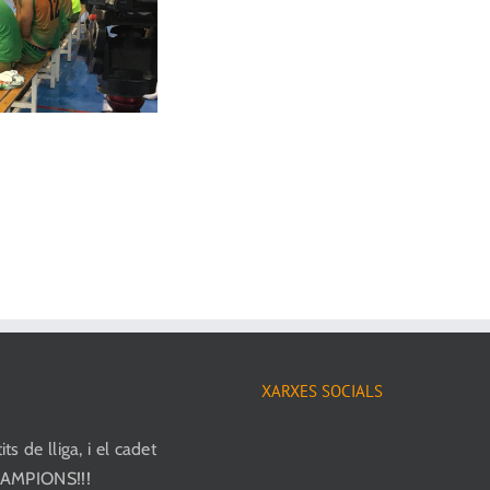
XARXES SOCIALS
ts de lliga, i el cadet
CAMPIONS!!!