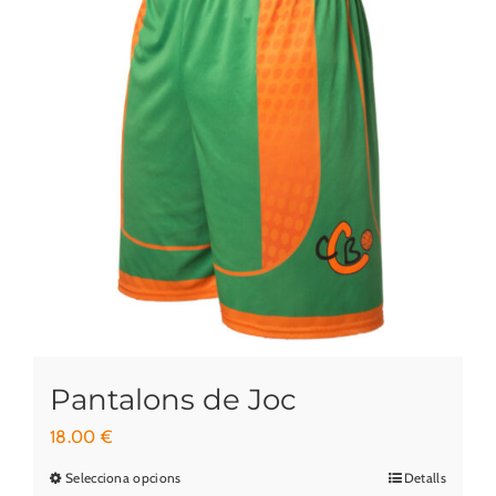
Pantalons de Joc
18.00
€
Selecciona opcions
Detalls
Aquest