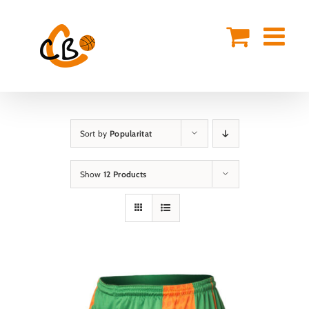
Skip
to
content
Sort by
Popularitat
Show
12 Products