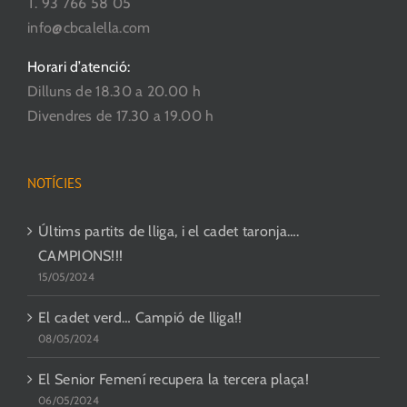
T. 93 766 58 05
producte
info@cbcalella.com
Horari d’atenció:
Dilluns de 18.30 a 20.00 h
Divendres de 17.30 a 19.00 h
NOTÍCIES
Últims partits de lliga, i el cadet taronja….
CAMPIONS!!!
15/05/2024
El cadet verd… Campió de lliga!!
08/05/2024
El Senior Femení recupera la tercera plaça!
06/05/2024