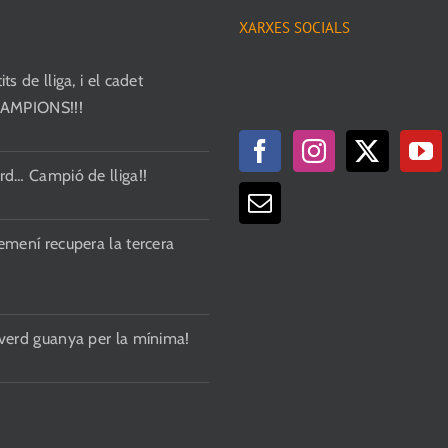
Les
XARXES SOCIALS
opcions
ts de lliga, i el cadet
es
CAMPIONS!!!
poden
triar
a
rd… Campió de lliga!!
la
pàgina
del
emení recupera la tercera
producte
 verd guanya per la mínima!