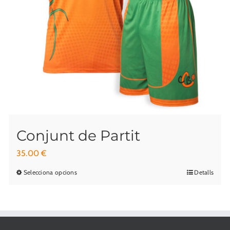
Conjunt de Partit
35.00
€
Selecciona opcions
Detalls
Aquest
producte
té
diverses
variants.