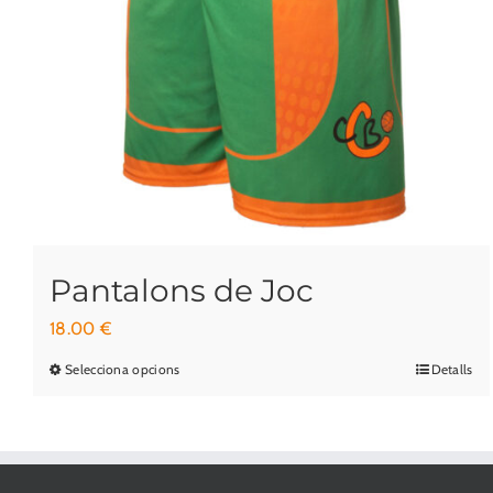
Pantalons de Joc
18.00
€
Selecciona opcions
Detalls
Aquest
producte
té
diverses
variants.