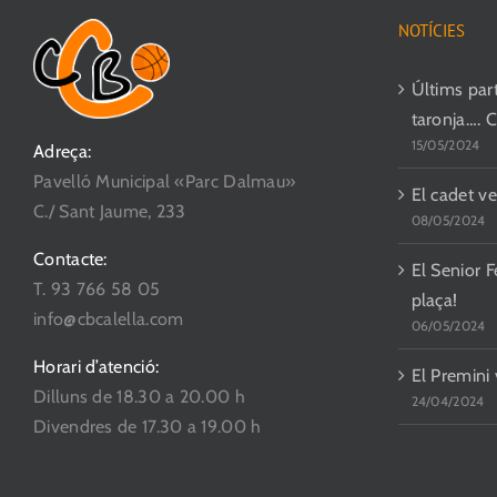
Les
NOTÍCIES
opcions
es
Últims parti
poden
taronja…. 
15/05/2024
triar
Adreça:
a
Pavelló Municipal «Parc Dalmau»
El cadet ve
la
C./ Sant Jaume, 233
08/05/2024
pàgina
Contacte:
del
El Senior F
T. 93 766 58 05
producte
plaça!
info@cbcalella.com
06/05/2024
Horari d’atenció:
El Premini
Dilluns de 18.30 a 20.00 h
24/04/2024
Divendres de 17.30 a 19.00 h