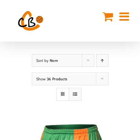
Skip
to
content
Sort by
Nom
Show
36 Products