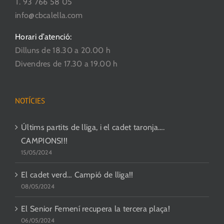
T. 93 766 58 05
producte
info@cbcalella.com
Horari d’atenció:
Dilluns de 18.30 a 20.00 h
Divendres de 17.30 a 19.00 h
NOTÍCIES
Últims partits de lliga, i el cadet taronja….
CAMPIONS!!!
15/05/2024
El cadet verd… Campió de lliga!!
08/05/2024
El Senior Femení recupera la tercera plaça!
06/05/2024