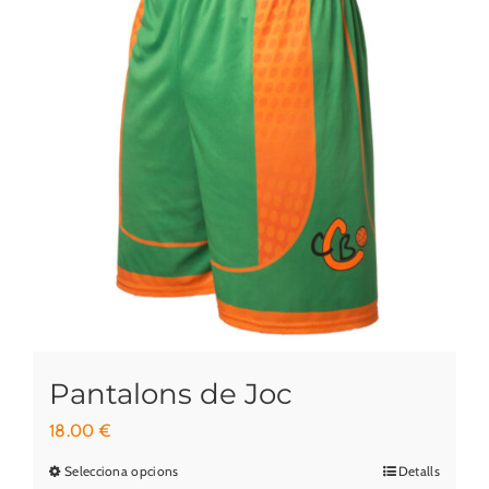
Pantalons de Joc
18.00
€
Selecciona opcions
Detalls
Aquest