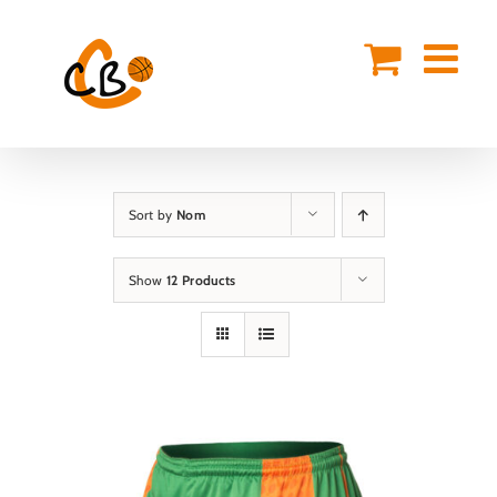
Skip
to
content
Sort by
Nom
Show
12 Products