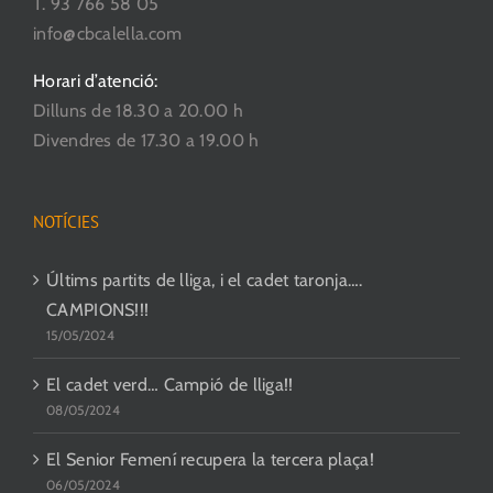
T. 93 766 58 05
producte
info@cbcalella.com
Horari d’atenció:
Dilluns de 18.30 a 20.00 h
Divendres de 17.30 a 19.00 h
NOTÍCIES
Últims partits de lliga, i el cadet taronja….
CAMPIONS!!!
15/05/2024
El cadet verd… Campió de lliga!!
08/05/2024
El Senior Femení recupera la tercera plaça!
06/05/2024