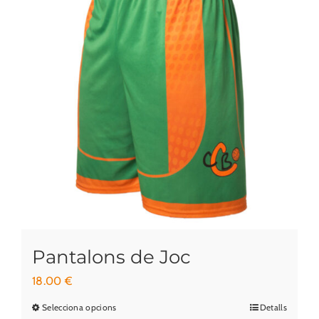
Pantalons de Joc
18.00
€
Selecciona opcions
Detalls
Aquest