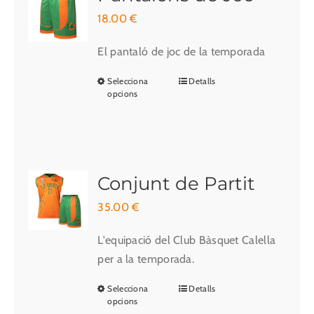
18.00
€
El pantaló de joc de la temporada
Selecciona
Detalls
Aquest
opcions
producte
té
diverses
variants.
Les
Conjunt de Partit
opcions
35.00
€
es
poden
L'equipació del Club Bàsquet Calella
triar
per a la temporada.
a
Selecciona
Detalls
Aquest
la
opcions
producte
pàgina