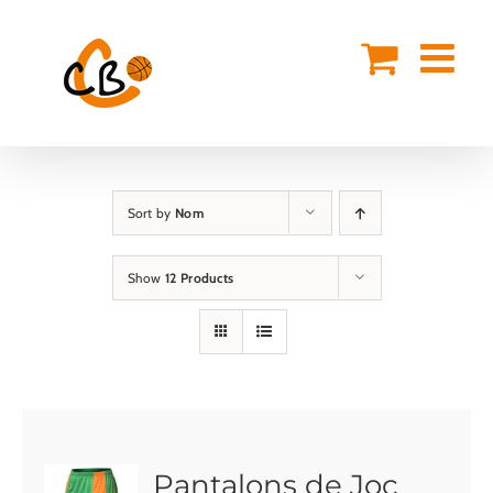
Skip
to
content
Sort by
Nom
Show
12 Products
Pantalons de Joc