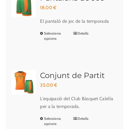
18.00
€
El pantaló de joc de la temporada
Selecciona
Detalls
Aquest
opcions
producte
té
diverses
variants.
Les
Conjunt de Partit
opcions
35.00
€
es
poden
L'equipació del Club Bàsquet Calella
triar
per a la temporada.
a
Selecciona
Detalls
Aquest
la
opcions
producte
pàgina