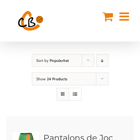
Skip
to
content
Sort by
Popularitat
Show
24 Products
Pantalons de Joc